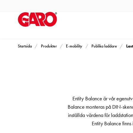
Produkter
Installationsprodukter
Eluttag
motorvärmare,
camping
och
Las
Startsida
Produkter
E-mobility
Publika laddare
marin
Eluttag
motorvärmare
och
camping
PN100
Entity Balance är vår egenutv
Kapslingar
Balance monteras på DIN-skena i 
PN100
inställda värdena för laddstati
Plintprofiler
Entity Balance finns
Fundament