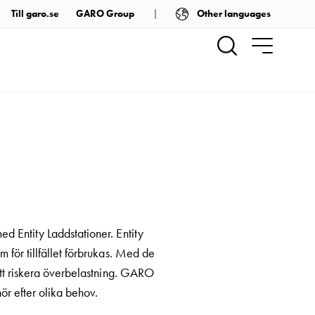
Other languages
Till garo.se
GARO Group
d Entity Laddstationer. Entity
 för tillfället förbrukas. Med de
att riskera överbelastning. GARO
ör efter olika behov.