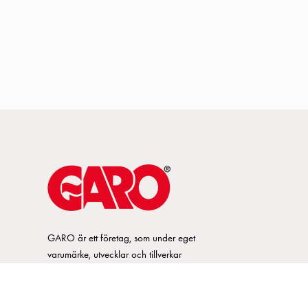
GARO är ett företag, som under eget
varumärke, utvecklar och tillverkar
innovativa produkter och system för
elinstallationsmarknaden. GARO har ett
brett sortiment och är marknadsledande