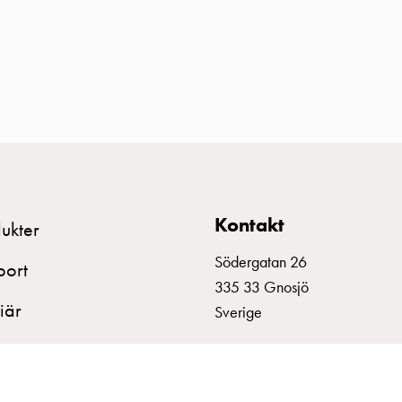
Kontakt
ukter
Södergatan 26
port
335 33 Gnosjö
iär
Sverige
+46 370 332800
info@garo.se