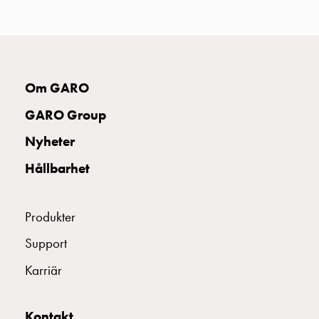
uttag
Koster
tre
uttag
Koster
Om GARO
fyra
uttag
GARO Group
Kosterstolpar
Nyheter
belysning
Infrastruktur
Hållbarhet
och
eldistribution
Lågspänningsfördelning
Produkter
Kabelskåp
Support
med
skensystem
Karriär
Säkringslastfrånskiljare
Tillbehör
Kontakt
och