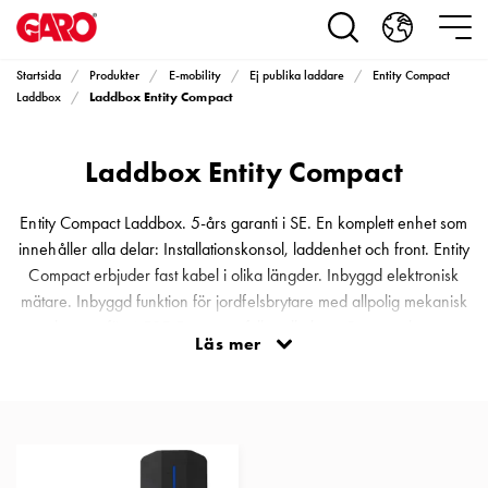
Produkter
Installationsprodukter
Eluttag
Startsida
Produkter
E-mobility
Ej publika laddare
Entity Compact
motorvärmare,
Laddbox Entity Compact
Laddbox
camping
och
Laddbox Entity Compact
marin
Eluttag
motorvärmare
Entity Compact Laddbox. 5-års garanti i SE. En komplett enhet som
och
innehåller alla delar: Installationskonsol, laddenhet och front. Entity
camping
Compact erbjuder fast kabel i olika längder. Inbyggd elektronisk
PN100
mätare. Inbyggd funktion för jordfelsbrytare med allpolig mekanisk
Kapslingar
brytare för AC&DC som uppfyller alla krav. Boxarna kan
Läs mer
PN100
kommunicera med varandra via Ethernet eller Wifi-Mesh och
Plintprofiler
ansluts till internet via Ethernet, Wifi eller inbyggt modem.
Fundament
och
stolpar
PN100