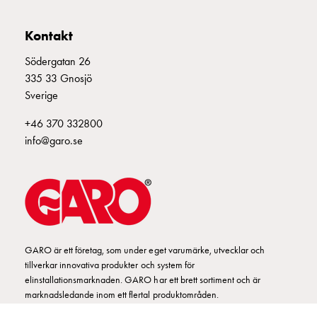
montagedelar
Kabelskåp
Kontakt
Kabelskåp
Södergatan 26
utan
335 33 Gnosjö
mätning
Sverige
Tomt
kabelskåp
+46 370 332800
Kabelskåp
info@garo.se
norm
Kabelskåp
för
mätare
och
reservkraft
GARO är ett företag, som under eget varumärke, utvecklar och
Kabelskåp
tillverkar innovativa produkter och system för
för
elinstallationsmarknaden. GARO har ett brett sortiment och är
mätare
marknadsledande inom ett flertal produktområden.
Fördelningsskåp