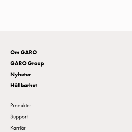
uttag
Koster
tre
uttag
Koster
fyra
uttag
Om GARO
Kosterstolpar
belysning
GARO Group
Infrastruktur
Nyheter
och
eldistribution
Hållbarhet
Lågspänningsfördelning
Kabelskåp
med
Produkter
skensystem
Support
Säkringslastfrånskiljare
Tillbehör
Karriär
och