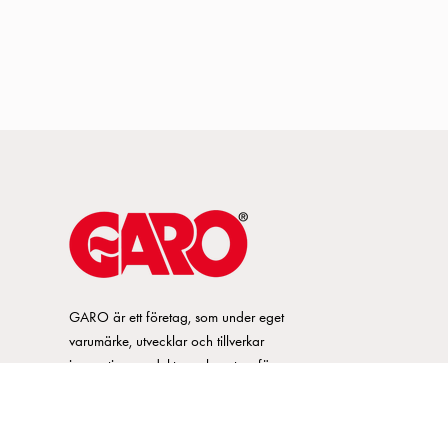
GARO är ett företag, som under eget
varumärke, utvecklar och tillverkar
innovativa produkter och system för
elinstallationsmarknaden. GARO har ett
brett sortiment och är marknadsledande
inom ett flertal produktområden.