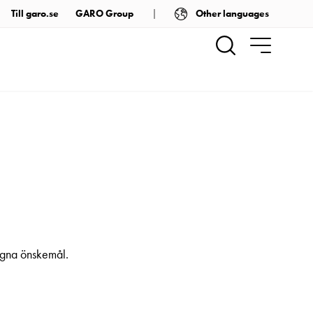
Other languages
Till garo.se
GARO Group
 egna önskemål.