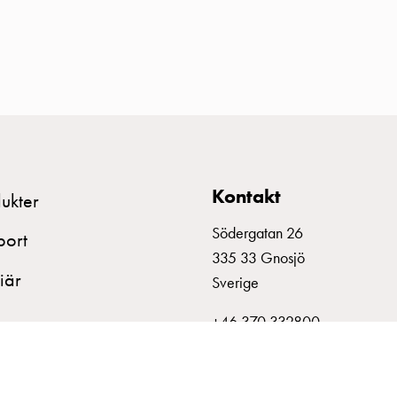
Kontakt
ukter
Södergatan 26
port
335 33 Gnosjö
iär
Sverige
+46 370 332800
info@garo.se