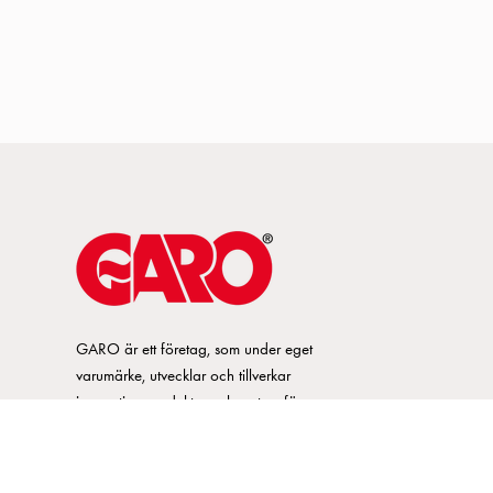
GARO är ett företag, som under eget
varumärke, utvecklar och tillverkar
innovativa produkter och system för
elinstallationsmarknaden. GARO har ett
brett sortiment och är marknadsledande
inom ett flertal produktområden.