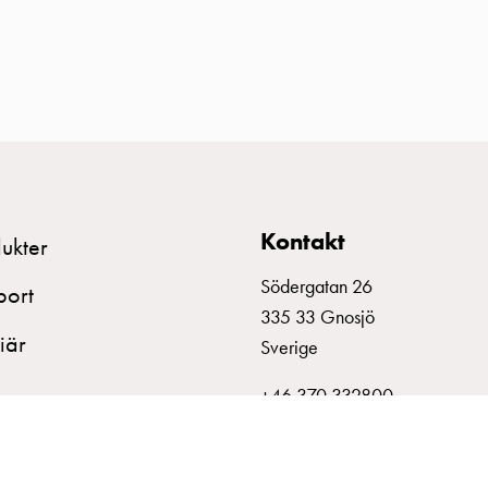
Kontakt
ukter
Södergatan 26
port
335 33 Gnosjö
iär
Sverige
+46 370 332800
info@garo.se