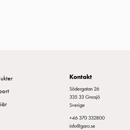
Kontakt
ukter
Södergatan 26
port
335 33 Gnosjö
iär
Sverige
+46 370 332800
info@garo.se