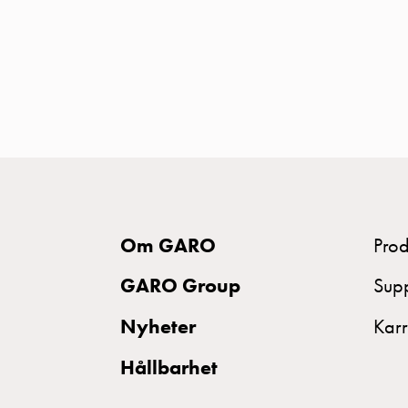
MELN
Tid
och
temperaturstyrda
uttag
Kosterstolpar
Koster
två
uttag
Koster
Om GARO
Prod
tre
GARO Group
Sup
uttag
Koster
Nyheter
Karr
fyra
Hållbarhet
uttag
Kosterstolpar