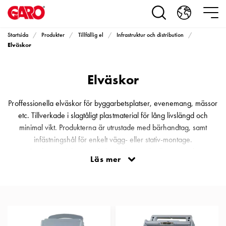
Produkter
Installationsprodukter
Eluttag
Startsida
Produkter
Tillfällig el
Infrastruktur och distribution
motorvärmare,
Elväskor
camping
och
Elväskor
marin
Eluttag
motorvärmare
Proffessionella elväskor för byggarbetsplatser, evenemang, mässor
och
etc. Tillverkade i slagtåligt plastmaterial för lång livslängd och
camping
minimal vikt. Produkterna är utrustade med bärhandtag, samt
PN100
infästningshål för enkelt vägg- eller stativ-montage.
Kapslingar
Förslitningsdelar är enkelt utbytbara och alla uttag och
Läs mer
PN100
normkomponenter är tydligt uppmärkta för optimal drift och
Plintprofiler
underhåll. Samtliga uttag är skyddade av jordfelsbrytare och
Fundament
automatsäkringar.
och
stolpar
PN100