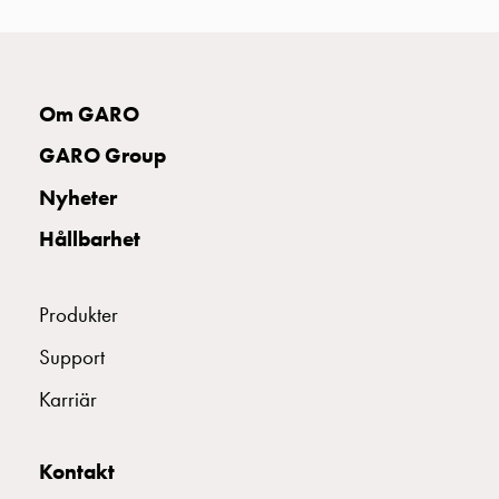
uttag
Koster
tre
uttag
Om GARO
Koster
fyra
GARO Group
uttag
Nyheter
Kosterstolpar
belysning
Hållbarhet
Infrastruktur
och
eldistribution
Produkter
Lågspänningsfördelning
Support
Kabelskåp
med
Karriär
skensystem
Säkringslastfrånskiljare
Tillbehör
Kontakt
och