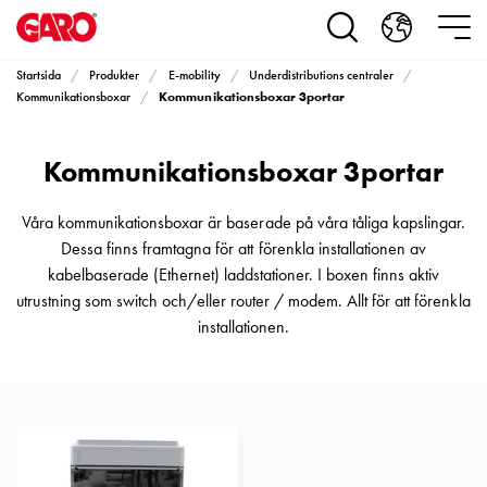
Produkter
Installationsprodukter
Eluttag
Startsida
Produkter
E-mobility
Underdistributions centraler
motorvärmare,
Kommunikationsboxar 3portar
Kommunikationsboxar
camping
och
Kommunikationsboxar 3portar
marin
Eluttag
motorvärmare
Våra kommunikationsboxar är baserade på våra tåliga kapslingar.
och
Dessa finns framtagna för att förenkla installationen av
camping
kabelbaserade (Ethernet) laddstationer. I boxen finns aktiv
PN100
utrustning som switch och/eller router / modem. Allt för att förenkla
Kapslingar
installationen.
PN100
Plintprofiler
Fundament
och
stolpar
PN100