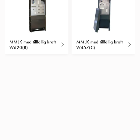
Insatser
Bil
Insatser
Schuko/Uttag
Insatsplåtar
MMLK med tillfällig kraft
MMLK med tillfällig kraft
PN100
W620(B)
W457(C)
Insatser
Camping
Insatser
Bil
Gctrl
Insatser
Camping
Gctrl
Tillbehör
och
montagedelar
PN100