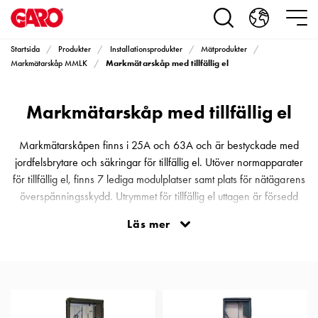
Produkter
Installationsprodukter
Eluttag
Startsida
Produkter
Installationsprodukter
Mätprodukter
motorvärmare,
Markmätarskåp med tillfällig el
Markmätarskåp MMLK
camping
och
Markmätarskåp med tillfällig el
marin
Eluttag
motorvärmare
Markmätarskåpen finns i 25A och 63A och är bestyckade med
och
jordfelsbrytare och säkringar för tillfällig el. Utöver normapparater
camping
för tillfällig el, finns 7 lediga modulplatser samt plats för nätägarens
PN100
överspänningsskydd. Utrymmet för tillfällig el uttagen är försedd
Kapslingar
med låsbar lucka med kabelgenomgång. Skåpen inkluderar
Läs mer
PN100
kabeldragavlastning och kabelgenomföringar av gummimembran
Plintprofiler
för att undvika markfukt.
Fundament
och
stolpar
PN100