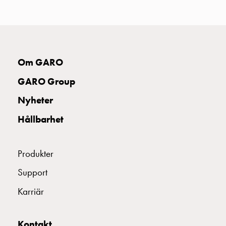
uttag
Koster
tre
uttag
Koster
Om GARO
fyra
uttag
GARO Group
Kosterstolpar
Nyheter
belysning
Infrastruktur
Hållbarhet
och
eldistribution
Lågspänningsfördelning
Produkter
Kabelskåp
Support
med
skensystem
Karriär
Säkringslastfrånskiljare
Tillbehör
Kontakt
och