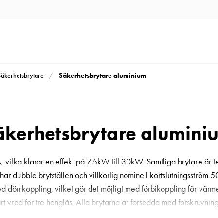
Säkerhetsbrytare aluminium
Säkerhetsbrytare
äkerhetsbrytare alumini
3A, vilka klarar en effekt på 7,5kW till 30kW. Samtliga brytare är
ar dubbla brytställen och villkorlig nominell kortslutningsström
ed dörrkoppling, vilket gör det möjligt med förbikoppling för värm
bart vred för tre hänglås. Alla brytarna är försedda med förskruv
ång livslängd i krävande miljöer såsom t ex pappers, -stål- och kem