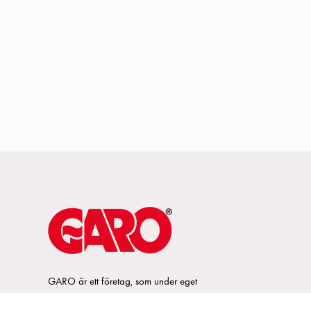
GARO är ett företag, som under eget
varumärke, utvecklar och tillverkar