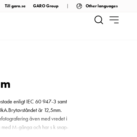
Other languages
Till garo.se
GARO Group
um
 testade enligt IEC 60 947-3 samt
 50kA.Brytavståndet är 12,5mm.
efotografering även med vredet i
ning med M-gänga och har s k snap-
isk industri. Vid mycket utsatta