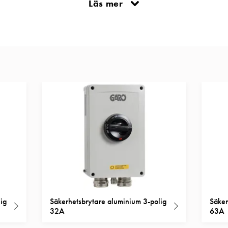
Läs mer
miljöer rekommenderas brytare i syrafast utförande.
ig
Säkerhetsbrytare aluminium 3-polig
Säker
32A
63A