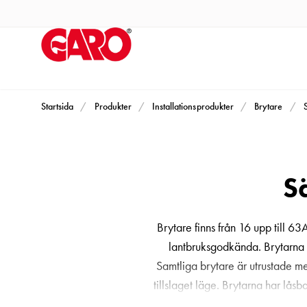
Produkter
Installationsprodukter
Eluttag
motorvärmare,
camping
och
Startsida
Produkter
Installationsprodukter
Brytare
marin
Eluttag
motorvärmare
S
och
camping
PN100
Brytare finns från 16 upp till 6
Kapslingar
lantbruksgodkända. Brytarna h
PN100
Samtliga brytare är utrustade m
Plintprofiler
tillslaget läge. Brytarna har lås
Fundament
on hjälpkontakt. Brytarna har l