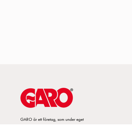
GARO är ett företag, som under eget
varumärke, utvecklar och tillverkar