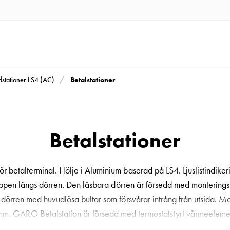
Betalstationer
dstationer LS4 (AC)
Betalstationer
 betalterminal. Hölje i Aluminium baserad på LS4. Ljuslistindikeri
 toppen längs dörren. Den låsbara dörren är försedd med monteringsr
dörren med huvudlösa bultar som försvårar intrång från utsida. Mo
. GARO Betalstation är försedd med termostatstyrt värmeelement
ve fördraget kraftförsörjningskablage. En förmonterad 4G antenn me