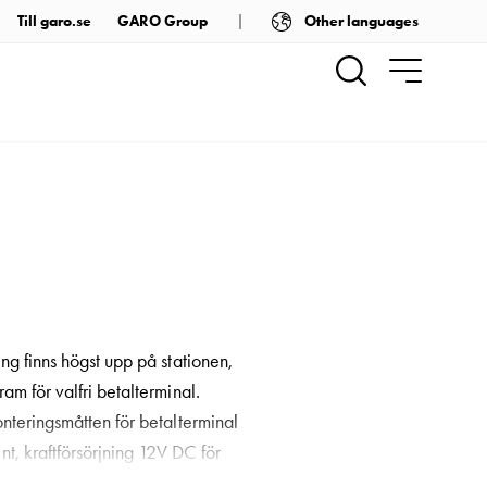
Other languages
Till garo.se
GARO Group
ng finns högst upp på stationen,
am för valfri betalterminal.
nteringsmåtten för betalterminal
, kraftförsörjning 12V DC för
d SMA-kontakt för anslutning till