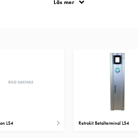
Läs mer
betalstationen är möjlig enligt Kunds önskemål. BETALTERMINAL IN
 som finns på marknaden och som passar monteringsmåtten enligt
BILD SAKNAS
ion LS4
Retrokit Betalterminal LS4