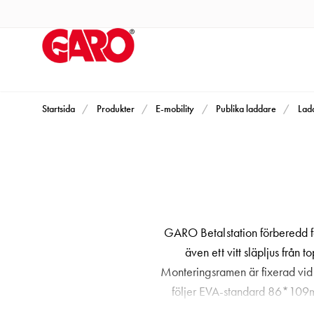
Produkter
Installationsprodukter
Eluttag
motorvärmare,
camping
och
Startsida
Produkter
E-mobility
Publika laddare
Lad
marin
Eluttag
motorvärmare
och
camping
PN100
GARO Betalstation förberedd för
Kapslingar
även ett vitt släpljus från
PN100
Monteringsramen är fixerad vid 
Plintprofiler
följer EVA-standard 86*109mm
Fundament
betalterminalsanslutning inklusi