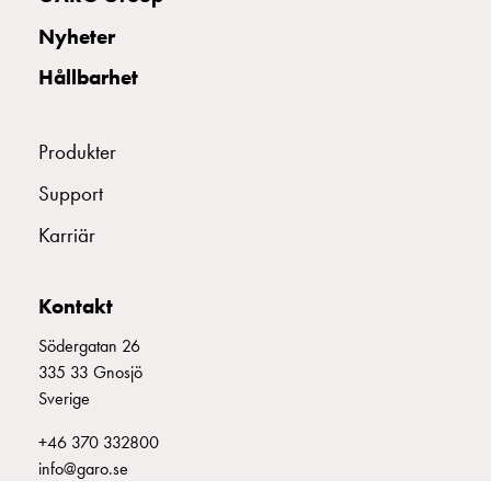
uttag
Nyheter
Koster
tre
Hållbarhet
uttag
Koster
fyra
Produkter
uttag
Support
Kosterstolpar
belysning
Karriär
Infrastruktur
och
eldistribution
Kontakt
Lågspänningsfördelning
Södergatan 26
Kabelskåp
335 33 Gnosjö
med
Sverige
skensystem
Säkringslastfrånskiljare
+46 370 332800
Tillbehör
info@garo.se
och