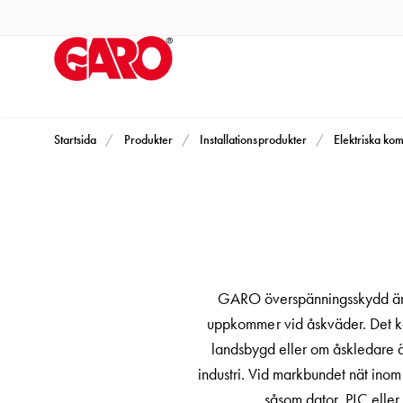
Produkter
Installationsprodukter
Eluttag
motorvärmare,
camping
och
Startsida
Produkter
Installationsprodukter
Elektriska ko
marin
Eluttag
motorvärmare
och
camping
PN100
GARO överspänningsskydd är d
Kapslingar
uppkommer vid åskväder. Det kom
PN100
landsbygd eller om åskledare ä
Plintprofiler
industri. Vid markbundet nät inom t
Fundament
såsom dator, PLC elle