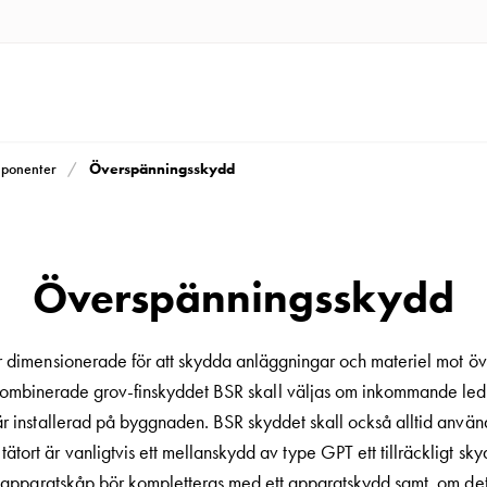
Överspänningsskydd
mponenter
Överspänningsskydd
imensionerade för att skydda anläggningar och materiel mot ö
binerade grov-finskyddet BSR skall väljas om inkommande ledning
r installerad på byggnaden. BSR skyddet skall också alltid använ
ätort är vanligtvis ett mellanskydd av type GPT ett tillräckligt sky
r apparatskåp bör kompletteras med ett apparatskydd samt, om det 