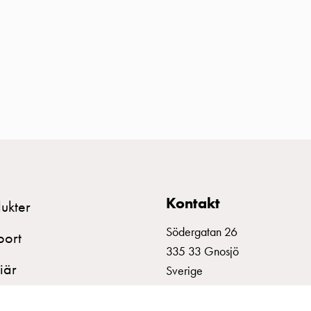
Kontakt
ukter
Södergatan 26
port
335 33 Gnosjö
iär
Sverige
+46 370 332800