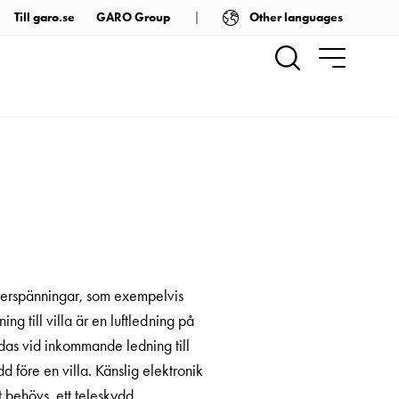
Other languages
Till garo.se
GARO Group
verspänningar, som exempelvis
 till villa är en luftledning på
das vid inkommande ledning till
dd före en villa. Känslig elektronik
behövs, ett teleskydd.