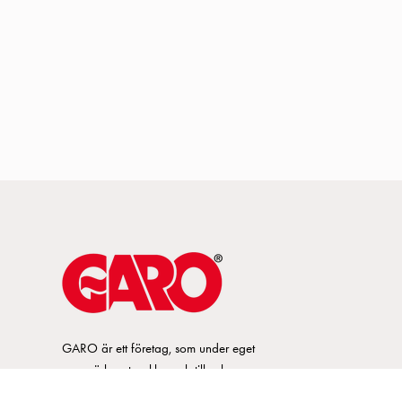
GARO är ett företag, som under eget
varumärke, utvecklar och tillverkar
innovativa produkter och system för