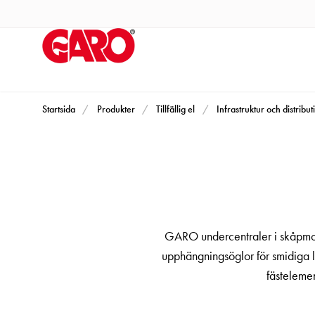
Produkter
Installationsprodukter
Eluttag
motorvärmare,
camping
och
Startsida
Produkter
Tillfällig el
Infrastruktur och distribut
marin
Eluttag
motorvärmare
och
camping
PN100
GARO undercentraler i skåpmode
Kapslingar
upphängningsöglor för smidiga l
PN100
fästelemen
Plintprofiler
Fundament