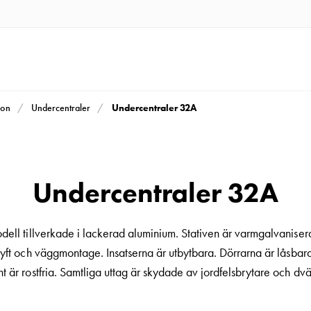
Undercentraler 32A
ion
Undercentraler
Undercentraler 32A
ll tillverkade i lackerad aluminium. Stativen är varmgalvaniser
yft och väggmontage. Insatserna är utbytbara. Dörrarna är låsbar
t är rostfria. Samtliga uttag är skydade av jordfelsbrytare och dv