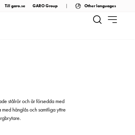
Other languages
Till garo.se
GARO Group
ade stålrör och är försedda med
a med hänglås och samtliga yttre
ärgbrytare.