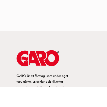
GARO är ett företag, som under eget
varumärke, utvecklar och tillverkar
innovativa produkter och system för
elinstallationsmarknaden. GARO har ett
brett sortiment och är marknadsledande
inom ett flertal produktområden.