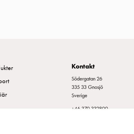
Kontakt
ukter
Södergatan 26
port
335 33 Gnosjö
iär
Sverige
+46 370 332800
info@garo.se