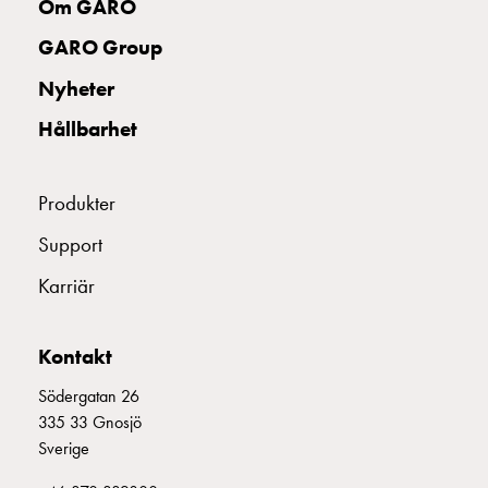
Om GARO
montagedelar
GARO Group
Kabelskåp
Kabelskåp
Nyheter
utan
mätning
Hållbarhet
Tomt
kabelskåp
Produkter
Kabelskåp
norm
Support
Kabelskåp
för
Karriär
mätare
och
Kontakt
reservkraft
Kabelskåp
Södergatan 26
för
335 33 Gnosjö
mätare
Sverige
Fördelningsskåp