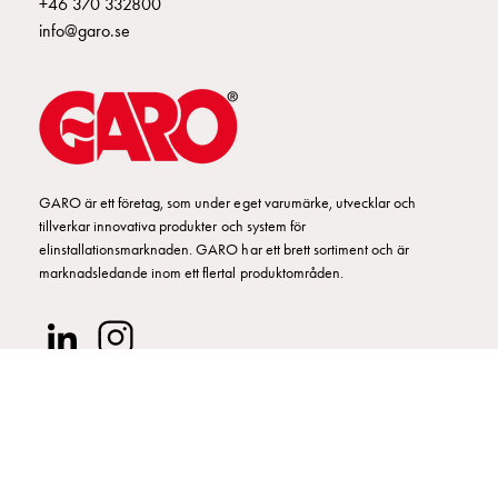
+46 370 332800
Fundament
info@garo.se
och
stolpar
Fördelningsskåp
mätare
Gatubelysningsskåp
Gatubelysningsskåp
extern
GARO är ett företag, som under eget varumärke, utvecklar och
matning
tillverkar innovativa produkter och system för
Gatubelysningsskåp
elinstallationsmarknaden. GARO har ett brett sortiment och är
astro
marknadsledande inom ett flertal produktområden.
Kabelskåp
E-
mobility
Kabelskåp
E-
mobility
med
mätning
© GARO AB 2026