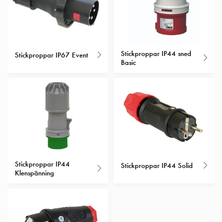
Entity
Heat
Entity
Heat
med
Stickproppar IP44 sned
Stickproppar IP67 Event
mätning
Basic
Entity
Heat
utan
mätning
Kompaktuttag
MELN
Tid
och
Stickproppar IP44
Stickproppar IP44 Solid
temperaturstyrda
Klenspänning
uttag
Kosterstolpar
Koster
två