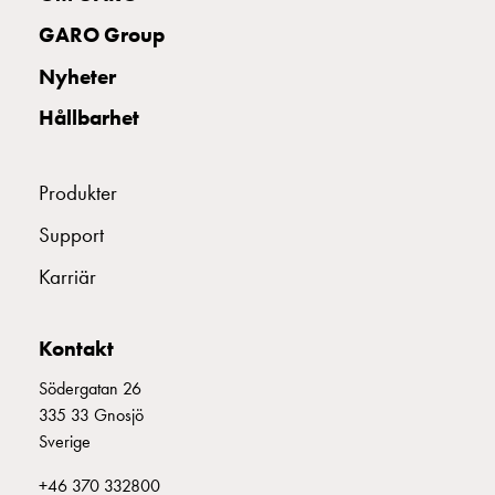
uttag
GARO Group
Koster
tre
Nyheter
uttag
Hållbarhet
Koster
fyra
uttag
Produkter
Kosterstolpar
belysning
Support
Infrastruktur
Karriär
och
eldistribution
Lågspänningsfördelning
Kontakt
Kabelskåp
med
Södergatan 26
skensystem
335 33 Gnosjö
Säkringslastfrånskiljare
Sverige
Tillbehör
+46 370 332800
och