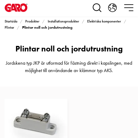
Produkter
Installationsprodukter
Eluttag
Startsida
Produkter
Installationsprodukter
Elektriska komponenter
motorvärmare,
Plintar noll och jordutrustning
Plintar
camping
och
Plintar noll och jordutrustning
marin
Eluttag
motorvärmare
Jordskena typ JKP är utformad för fästning direkt i kapslingen, med
och
möjlighet till användande av klämmor typ AKS.
camping
PN100
Kapslingar
PN100
Plintprofiler
Fundament
och
stolpar
PN100