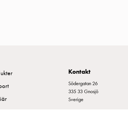
Kontakt
ukter
Södergatan 26
port
335 33 Gnosjö
iär
Sverige
+46 370 332800
info@garo.se