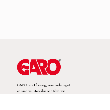
GARO är ett företag, som under eget
varumärke, utvecklar och tillverkar
innovativa produkter och system för
elinstallationsmarknaden. GARO har ett
brett sortiment och är marknadsledande