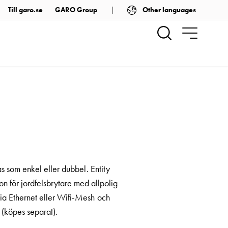
Other languages
Till garo.se
GARO Group
s som enkel eller dubbel. Entity
on för jordfelsbrytare med allpolig
a Ethernet eller Wifi-Mesh och
 (köpes separat).