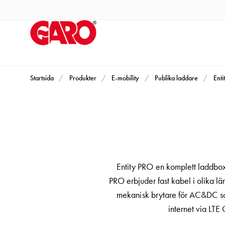
Produkter
Installationsprodukter
Eluttag
motorvärmare,
camping
och
Startsida
Produkter
E-mobility
Publika laddare
Enti
marin
Eluttag
motorvärmare
och
camping
PN100
Entity PRO en komplett laddbox 
Kapslingar
PRO erbjuder fast kabel i olika lä
PN100
mekanisk brytare för AC&DC so
Plintprofiler
internet via LTE
Fundament