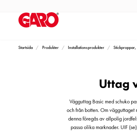
Produkter
Installationsprodukter
Eluttag
motorvärmare,
camping
och
Startsida
Produkter
Installationsprodukter
Stickproppar, 
marin
Eluttag
motorvärmare
Uttag 
och
camping
PN100
Vägguttag Basic med schuko pa
Kapslingar
och från botten. Om vägguttaget mo
PN100
denna föregås av allpolig jordfe
Plintprofiler
passa olika marknader. UIF (se)
Fundament