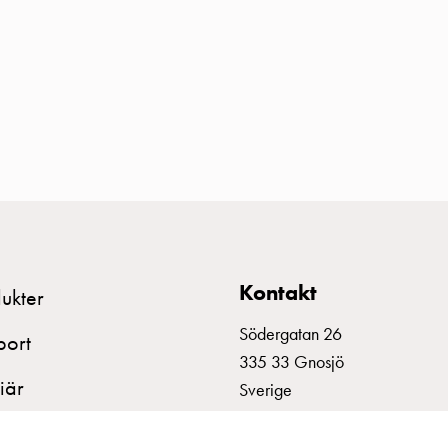
Kontakt
ukter
Södergatan 26
port
335 33 Gnosjö
iär
Sverige
+46 370 332800