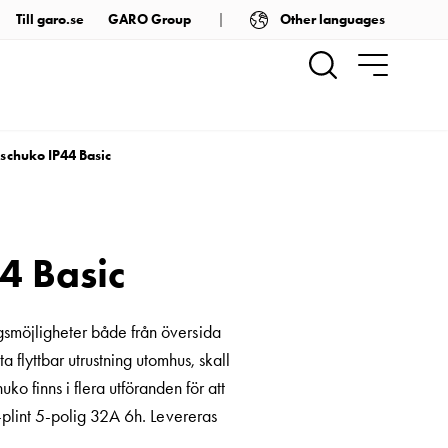
Other languages
Till garo.se
GARO Group
schuko IP44 Basic
4 Basic
möjligheter både från översida
 flyttbar utrustning utomhus, skall
 finns i flera utföranden för att
-plint 5-polig 32A 6h. Levereras