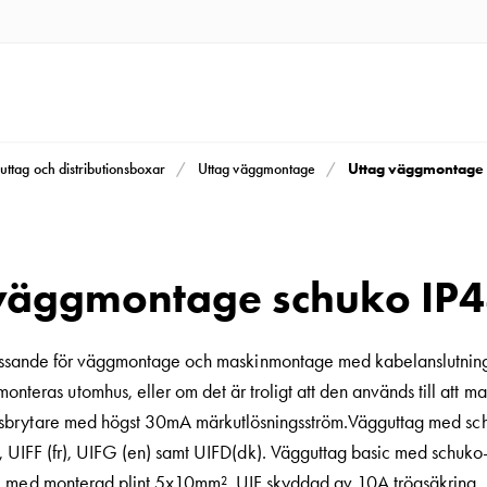
Uttag väggmontage 
uttag och distributionsboxar
Uttag väggmontage
väggmontage schuko IP4
ssande för väggmontage och maskinmontage med kabelanslutnings
nteras utomhus, eller om det är troligt att den används till att mata
lsbrytare med högst 30mA märkutlösningsström.Vägguttag med schuko
, UIFF (fr), UIFG (en) samt UIFD(dk). Vägguttag basic med schuko
med monterad plint 5x10mm². UIF skyddad av 10A trögsäkring.