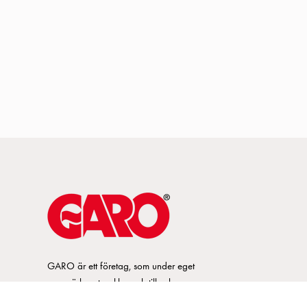
GARO är ett företag, som under eget
varumärke, utvecklar och tillverkar
innovativa produkter och system för