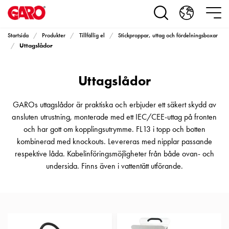
Produkter
Installationsprodukter
Eluttag
Startsida
Produkter
Tillfällig el
Stickproppar, uttag och fördelningsboxar
motorvärmare,
Uttagslådor
camping
och
Uttagslådor
marin
Eluttag
motorvärmare
GAROs uttagslådor är praktiska och erbjuder ett säkert skydd av
och
ansluten utrustning, monterade med ett IEC/CEE-uttag på fronten
camping
och har gott om kopplingsutrymme. FL13 i topp och botten
PN100
kombinerad med knockouts. Levereras med nipplar passande
Kapslingar
respektive låda. Kabelinföringsmöjligheter från både ovan- och
PN100
undersida. Finns även i vattentätt utförande.
Plintprofiler
Fundament
och
stolpar
PN100