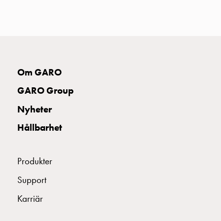
uttag
Koster
tre
uttag
Koster
fyra
Om GARO
uttag
Kosterstolpar
GARO Group
belysning
Nyheter
Infrastruktur
och
Hållbarhet
eldistribution
Lågspänningsfördelning
Kabelskåp
Produkter
med
Support
skensystem
Säkringslastfrånskiljare
Karriär
Tillbehör
och