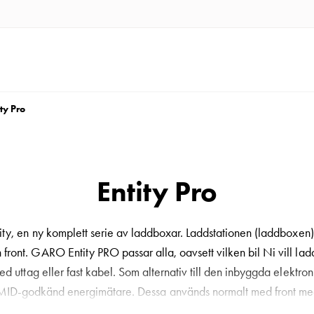
ity Pro
Entity Pro
ty, en ny komplett serie av laddboxar. Laddstationen (laddboxen)
front. GARO Entity PRO passar alla, oavsett vilken bil Ni vill ladda,
d uttag eller fast kabel. Som alternativ till den inbyggda elek
 MID-godkänd energimätare. Dessa används normalt med front med 
byggd fasbalansering, som effektivt nyttjar tillgänglig ström på d