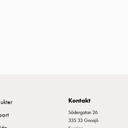
Kontakt
ukter
Södergatan 26
port
335 33 Gnosjö
iär