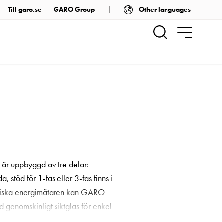
Other languages
Till garo.se
GARO Group
 är uppbyggd av tre delar:
 stöd för 1-fas eller 3-fas finns i
troniska energimätaren kan GARO
genomskinligt siktglas för enkel
e 3 faserna. I en installation kan