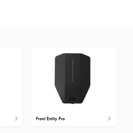
har ström tillgänglig. GARO Entity
 gör installationen enkel och
et efter behov.
Front Entity Pro