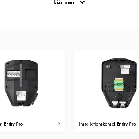
Läs mer
å faserna, vår fasbalasering ser då till att ladda på de faser som 
om komplett laddstation (laddbox), eller som enskilda delar. Detta
Ni behöver inte installera alla enheter på en gång, utan växa antal
t Entity Pro
Installationskonsol Entity Pro