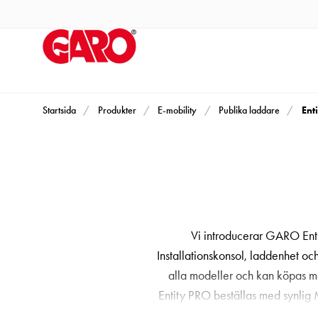
Produkter
Installationsprodukter
Eluttag
motorvärmare,
camping
och
Ent
Startsida
Produkter
E-mobility
Publika laddare
marin
Eluttag
motorvärmare
och
camping
PN100
Vi introducerar GARO Enti
Kapslingar
Installationskonsol, laddenhet och 
PN100
alla modeller och kan köpas me
Plintprofiler
Entity PRO beställas med synlig
Fundament
avläsning. GARO Entity PRO har in