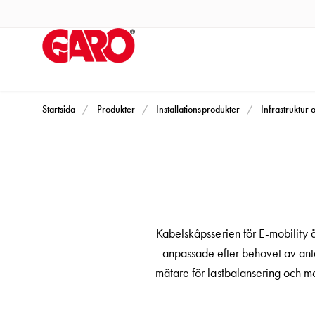
Produkter
Installationsprodukter
Eluttag
motorvärmare,
camping
och
Startsida
Produkter
Installationsprodukter
Infrastruktur 
marin
Eluttag
motorvärmare
och
camping
PN100
Kabelskåpsserien för E-mobility ä
Kapslingar
anpassade efter behovet av anta
PN100
mätare för lastbalansering och me
Plintprofiler
Fundament