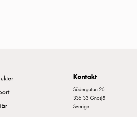
Kontakt
ukter
Södergatan 26
port
335 33 Gnosjö
iär
Sverige
+46 370 332800
info@garo.se