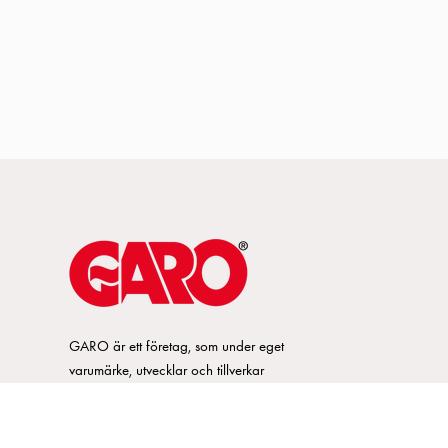
GARO är ett företag, som under eget
varumärke, utvecklar och tillverkar
innovativa produkter och system för
elinstallationsmarknaden. GARO har ett
brett sortiment och är marknadsledande