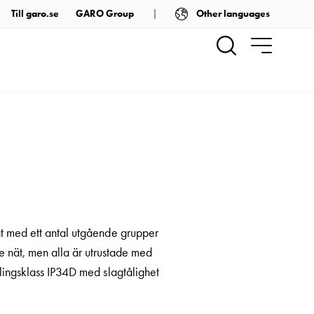
Other languages
Till garo.se
GARO Group
kat med ett antal utgående grupper
e nät, men alla är utrustade med
slingsklass IP34D med slagtålighet