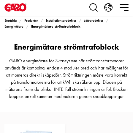
Produkter
Installationsprodukter
Eluttag
Startsida
Produkter
Installationsprodukter
Mätprodukter
motorvärmare,
Energimätare strömtrafoblock
Energimätare
camping
och
Energimätare strömtrafoblock
marin
Eluttag
motorvärmare
GARO energimätare för 3-fassystem när strömtransformatorer
och
används är kompakta, endast 4 moduler bred och har möjlighet för
camping
att monteras direkt i skåpsdörr. Strömriktningen måste vara korrekt
PN100
på transformatorerna för att kWh ska räknar upp. Dioden på
Kapslingar
mätarens framsida blinkar INTE ifall strömriktningen är fel. Blocken
PN100
kopplas enkelt samman med mätaren genom snabbkopplingar
Plintprofiler
Fundament
och
stolpar
PN100