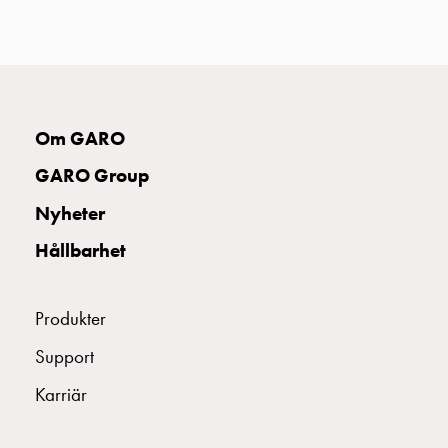
uttag
Koster
tre
uttag
Koster
fyra
Om GARO
uttag
GARO Group
Kosterstolpar
belysning
Nyheter
Infrastruktur
Hållbarhet
och
eldistribution
Lågspänningsfördelning
Produkter
Kabelskåp
med
Support
skensystem
Karriär
Säkringslastfrånskiljare
Tillbehör
och