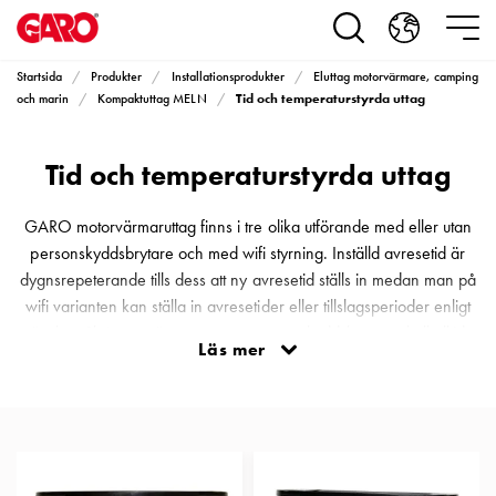
Produkter
Installationsprodukter
Eluttag
Startsida
Produkter
Installationsprodukter
Eluttag motorvärmare, camping
motorvärmare,
Tid och temperaturstyrda uttag
och marin
Kompaktuttag MELN
camping
och
Tid och temperaturstyrda uttag
marin
Eluttag
motorvärmare
GARO motorvärmaruttag finns i tre olika utförande med eller utan
och
personskyddsbrytare och med wifi styrning. Inställd avresetid är
camping
dygnsrepeterande tills dess att ny avresetid ställs in medan man på
PN100
wifi varianten kan ställa in avresetider eller tillslagsperioder enligt
Kapslingar
önskemål. Motorvärmaren utan personskyddsbrytare skall alltid
Läs mer
PN100
föregås av Jordfelsbrytare och vid installationer av flera parallella
Plintprofiler
motorvärmare, exempelvis i carportar skall varianten med
Fundament
personskydd användas.
och
stolpar
PN100