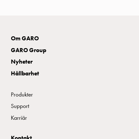
uttag
Koster
tre
uttag
Koster
Om GARO
fyra
uttag
GARO Group
Kosterstolpar
Nyheter
belysning
Infrastruktur
Hållbarhet
och
eldistribution
Lågspänningsfördelning
Produkter
Kabelskåp
Support
med
skensystem
Karriär
Säkringslastfrånskiljare
Tillbehör
Kontakt
och