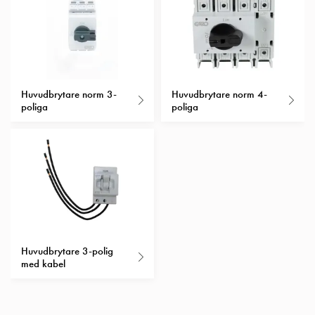
Insatser
professionella elinstallationer.
Bil
Insatser
Schuko/Uttag
Insatsplåtar
Huvudbrytare norm 3-
Huvudbrytare norm 4-
PN100
poliga
poliga
Insatser
Camping
Insatser
Bil
Gctrl
Insatser
Camping
Gctrl
Tillbehör
Huvudbrytare 3-polig
med kabel
och
montagedelar
PN100