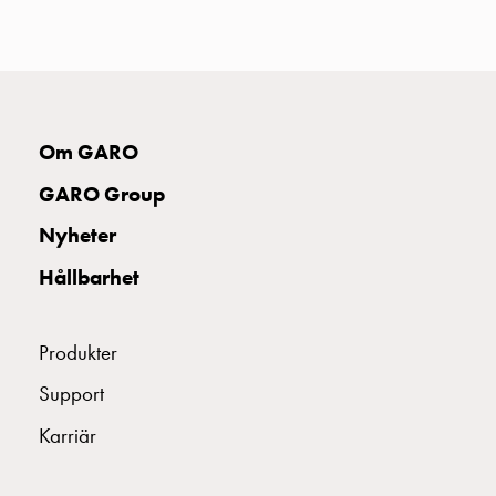
uttag
Koster
tre
uttag
Koster
fyra
Om GARO
uttag
GARO Group
Kosterstolpar
belysning
Nyheter
Infrastruktur
Hållbarhet
och
eldistribution
Lågspänningsfördelning
Produkter
Kabelskåp
med
Support
skensystem
Karriär
Säkringslastfrånskiljare
Tillbehör
och