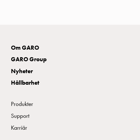
uttag
Koster
tre
uttag
Koster
fyra
Om GARO
uttag
Kosterstolpar
GARO Group
belysning
Nyheter
Infrastruktur
och
Hållbarhet
eldistribution
Lågspänningsfördelning
Kabelskåp
Produkter
med
Support
skensystem
Säkringslastfrånskiljare
Karriär
Tillbehör
och