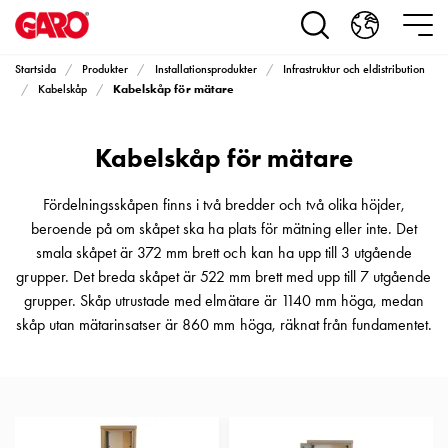
Produkter
Installationsprodukter
Eluttag
Startsida
Produkter
Installationsprodukter
Infrastruktur och eldistribution
motorvärmare,
Kabelskåp för mätare
Kabelskåp
camping
och
Kabelskåp för mätare
marin
Eluttag
motorvärmare
Fördelningsskåpen finns i två bredder och två olika höjder,
och
beroende på om skåpet ska ha plats för mätning eller inte. Det
camping
smala skåpet är 372 mm brett och kan ha upp till 3 utgående
PN100
grupper. Det breda skåpet är 522 mm brett med upp till 7 utgående
Kapslingar
grupper. Skåp utrustade med elmätare är 1140 mm höga, medan
PN100
skåp utan mätarinsatser är 860 mm höga, räknat från fundamentet.
Plintprofiler
Fundament
och
stolpar
PN100