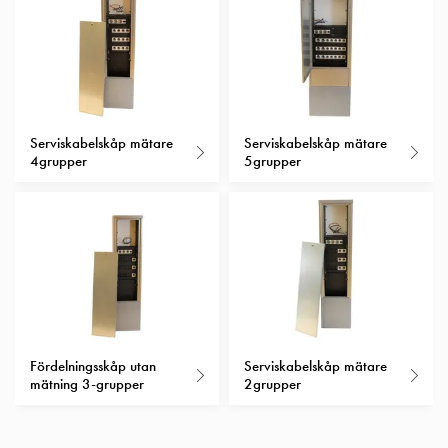
Insatser
Bil
Insatser
Schuko/Uttag
Insatsplåtar
PN100
Serviskabelskåp mätare
Serviskabelskåp mätare
4grupper
5grupper
Insatser
Camping
Insatser
Bil
Gctrl
Insatser
Camping
Gctrl
Tillbehör
Fördelningsskåp utan
Serviskabelskåp mätare
och
mätning 3-grupper
2grupper
montagedelar
PN100