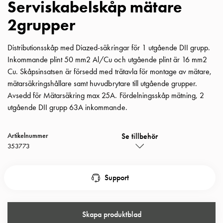
Serviskabelskåp mätare
Insatser
2grupper
Bil
Insatser
Schuko/Uttag
Distributionsskåp med Diazed-säkringar för 1 utgående DII grupp.
Insatsplåtar
Inkommande plint 50 mm2 Al/Cu och utgående plint är 16 mm2
PN100
Cu. Skåpsinsatsen är försedd med trätavla för montage av mätare,
Insatser
mätarsäkringshållare samt huvudbrytare till utgående grupper.
Camping
Avsedd för Mätarsäkring max 25A. Fördelningsskåp mätning, 2
Insatser
utgående DII grupp 63A inkommande.
Bil
Gctrl
Se tillbehör
Artikelnummer
Insatser
353773
Camping
Gctrl
Tillbehör
Support
och
montagedelar
PN100
Skapa produktblad