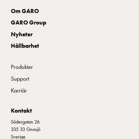
Fundament
och
Om GARO
stolpar
GARO Group
Fördelningsskåp
mätare
Nyheter
Gatubelysningsskåp
Hållbarhet
Gatubelysningsskåp
extern
matning
Produkter
Gatubelysningsskåp
astro
Support
Kabelskåp
Karriär
E-
mobility
Kabelskåp
Kontakt
E-
mobility
Södergatan 26
med
335 33 Gnosjö
mätning
Sverige