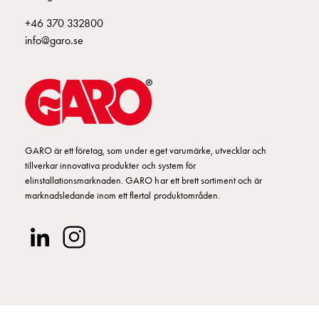
Kabelskåp
+46 370 332800
E-
info@garo.se
mobility
utan
mätning
Central
GCS
Slutfördelningsskåp
MS
GARO är ett företag, som under eget varumärke, utvecklar och
Byggsystem
tillverkar innovativa produkter och system för
GCS
elinstallationsmarknaden. GARO har ett brett sortiment och är
Profiler
marknadsledande inom ett flertal produktområden.
GCS
Mittprofil
Bakplåt
GCS
Montageplåtar
GCS
Dörrar