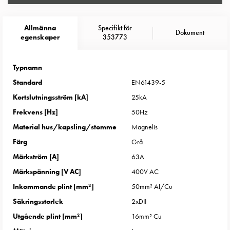
Entity
Heat
Entity
Allmänna
Specifikt för
Dokument
egenskaper
353773
Heat
med
mätning
Typnamn
Entity
Standard
EN61439-5
Heat
Kortslutningsström [kA]
25kA
utan
Frekvens [Hz]
50Hz
mätning
Kompaktuttag
Material hus/kapsling/stomme
Magnelis
MELN
Färg
Grå
Tid
Märkström [A]
63A
och
Märkspänning [V AC]
400V AC
temperaturstyrda
uttag
Inkommande plint [mm²]
50mm² Al/Cu
Kosterstolpar
Säkringsstorlek
2xDII
Koster
Utgående plint [mm²]
16mm² Cu
två