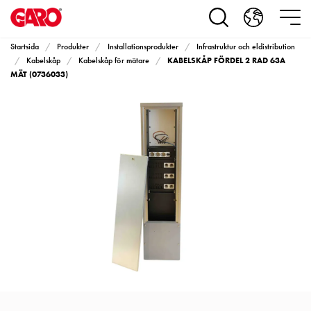
Produkter
Installationsprodukter
Eluttag
Startsida
Produkter
Installationsprodukter
Infrastruktur och eldistribution
motorvärmare,
KABELSKÅP FÖRDEL 2 RAD 63A
Kabelskåp
Kabelskåp för mätare
camping
MÄT (0736033)
och
marin
Eluttag
motorvärmare
och
camping
PN100
Kapslingar
PN100
Plintprofiler
Fundament
och
stolpar
PN100