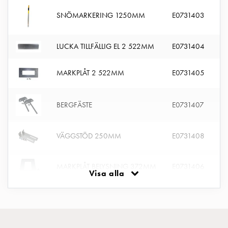
montagedelar
SNÖMARKERING 1250MM
E0731403
Kabelskåp
Kabelskåp
LUCKA TILLFÄLLIG EL 2 522MM
E0731404
utan
mätning
Tomt
MARKPLÅT 2 522MM
E0731405
kabelskåp
Kabelskåp
BERGFÄSTE
E0731407
norm
Kabelskåp
för
VÄGGSTÖD 250MM
E0731408
mätare
och
MARKPLÅT BELYSNING 372MM
E0731406
reservkraft
Visa alla
Kabelskåp
för
mätare
Fördelningsskåp