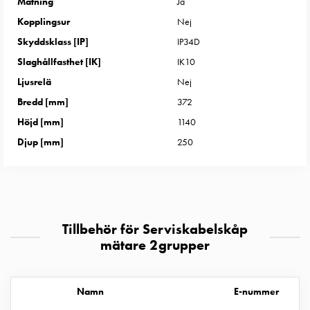
Mätning
Ja
uttag
Kopplingsur
Nej
Koster
tre
Skyddsklass [IP]
IP34D
uttag
Slaghållfasthet [IK]
IK10
Koster
Ljusrelä
Nej
fyra
Bredd [mm]
372
uttag
Höjd [mm]
1140
Kosterstolpar
belysning
Djup [mm]
250
Infrastruktur
och
eldistribution
Lågspänningsfördelning
Kabelskåp
Tillbehör för Serviskabelskåp
med
mätare 2grupper
skensystem
Säkringslastfrånskiljare
Tillbehör
Namn
E-nummer
och