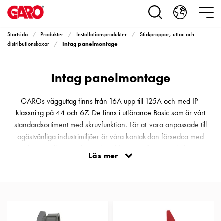
Produkter
Installationsprodukter
Eluttag
Startsida
Produkter
Installationsprodukter
Stickproppar, uttag och
motorvärmare,
Intag panelmontage
distributionsboxar
camping
och
Intag panelmontage
marin
Eluttag
motorvärmare
GAROs vägguttag finns från 16A upp till 125A och med IP-
och
klassning på 44 och 67. De finns i utförande Basic som är vårt
camping
standardsortiment med skruvfunktion. För att vara anpassade till
PN100
ogästvänliga industrimiljöer är våra kontaktdon försedda med
Kapslingar
skruvar vilka är utskruvade vid leverans för att underlätta
Läs mer
PN100
ledningsanslutningar.Samtliga skruvar är i Phillips-utförande, samt
Plintprofiler
anslutningsbara på ett lätthanterligt sätt. Alla uttag levereras med
Fundament
packning.
och
stolpar
PN100