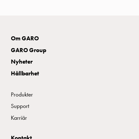
uttag
Koster
tre
uttag
Koster
Om GARO
fyra
uttag
GARO Group
Kosterstolpar
Nyheter
belysning
Infrastruktur
Hållbarhet
och
eldistribution
Lågspänningsfördelning
Produkter
Kabelskåp
Support
med
skensystem
Karriär
Säkringslastfrånskiljare
Tillbehör
Kontakt
och