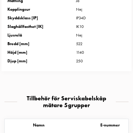
Mätning
Ja
uttag
Kopplingsur
Nej
Koster
tre
Skyddsklass [IP]
IP34D
uttag
Slaghållfasthet [IK]
IK10
Koster
Ljusrelä
Nej
fyra
Bredd [mm]
522
uttag
Höjd [mm]
1140
Kosterstolpar
belysning
Djup [mm]
250
Infrastruktur
och
eldistribution
Lågspänningsfördelning
Kabelskåp
Tillbehör för Serviskabelskåp
med
mätare 5grupper
skensystem
Säkringslastfrånskiljare
Tillbehör
Namn
E-nummer
och