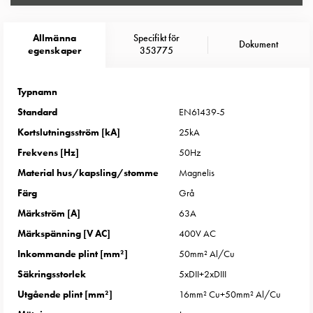
Entity
Heat
Entity
Allmänna
Specifikt för
Dokument
egenskaper
353775
Heat
med
mätning
Typnamn
Entity
Standard
EN61439-5
Heat
Kortslutningsström [kA]
25kA
utan
Frekvens [Hz]
50Hz
mätning
Kompaktuttag
Material hus/kapsling/stomme
Magnelis
MELN
Färg
Grå
Tid
Märkström [A]
63A
och
Märkspänning [V AC]
400V AC
temperaturstyrda
uttag
Inkommande plint [mm²]
50mm² Al/Cu
Kosterstolpar
Säkringsstorlek
5xDII+2xDIII
Koster
Utgående plint [mm²]
16mm² Cu+50mm² Al/Cu
två