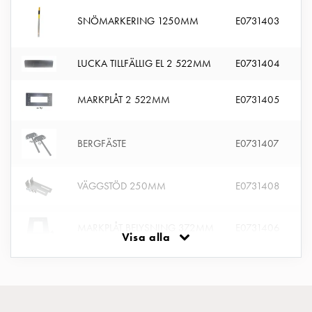
montagedelar
SNÖMARKERING 1250MM
E0731403
Kabelskåp
Kabelskåp
LUCKA TILLFÄLLIG EL 2 522MM
E0731404
utan
mätning
Tomt
MARKPLÅT 2 522MM
E0731405
kabelskåp
Kabelskåp
BERGFÄSTE
E0731407
norm
Kabelskåp
för
VÄGGSTÖD 250MM
E0731408
mätare
och
MARKPLÅT BELYSNING 372MM
E0731406
reservkraft
Visa alla
Kabelskåp
för
mätare
Fördelningsskåp