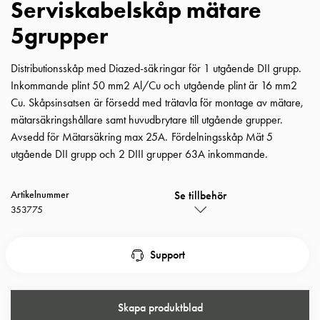
Serviskabelskåp mätare
Insatser
5grupper
Bil
Insatser
Schuko/Uttag
Distributionsskåp med Diazed-säkringar för 1 utgående DII grupp.
Insatsplåtar
Inkommande plint 50 mm2 Al/Cu och utgående plint är 16 mm2
PN100
Cu. Skåpsinsatsen är försedd med trätavla för montage av mätare,
Insatser
mätarsäkringshållare samt huvudbrytare till utgående grupper.
Camping
Avsedd för Mätarsäkring max 25A. Fördelningsskåp Mät 5
Insatser
utgående DII grupp och 2 DIII grupper 63A inkommande.
Bil
Gctrl
Se tillbehör
Artikelnummer
Insatser
353775
Camping
Gctrl
Tillbehör
Support
och
montagedelar
PN100
Skapa produktblad