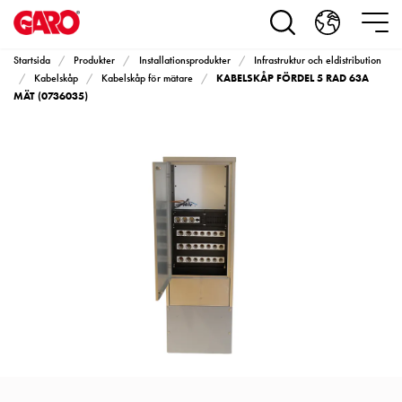
Produkter
Installationsprodukter
Eluttag
Startsida
Produkter
Installationsprodukter
Infrastruktur och eldistribution
motorvärmare,
KABELSKÅP FÖRDEL 5 RAD 63A
Kabelskåp
Kabelskåp för mätare
camping
MÄT (0736035)
och
marin
Eluttag
motorvärmare
och
camping
PN100
Kapslingar
PN100
Plintprofiler
Fundament
och
stolpar
PN100