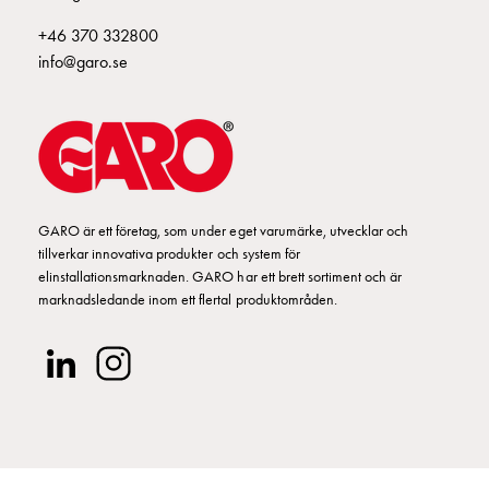
Kabelskåp
+46 370 332800
E-
info@garo.se
mobility
utan
mätning
Central
GCS
Slutfördelningsskåp
MS
GARO är ett företag, som under eget varumärke, utvecklar och
Byggsystem
tillverkar innovativa produkter och system för
GCS
elinstallationsmarknaden. GARO har ett brett sortiment och är
Profiler
marknadsledande inom ett flertal produktområden.
GCS
Mittprofil
Bakplåt
GCS
Montageplåtar
GCS
Dörrar