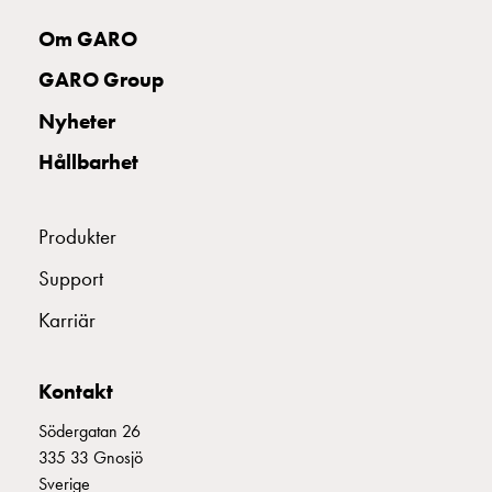
Fundament
och
Om GARO
stolpar
GARO Group
Fördelningsskåp
mätare
Nyheter
Gatubelysningsskåp
Hållbarhet
Gatubelysningsskåp
extern
matning
Produkter
Gatubelysningsskåp
astro
Support
Kabelskåp
Karriär
E-
mobility
Kabelskåp
Kontakt
E-
mobility
Södergatan 26
med
335 33 Gnosjö
mätning
Sverige