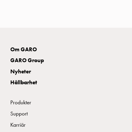
uttag
Koster
tre
uttag
Koster
fyra
uttag
Om GARO
Kosterstolpar
GARO Group
belysning
Infrastruktur
Nyheter
och
eldistribution
Hållbarhet
Lågspänningsfördelning
Kabelskåp
Produkter
med
skensystem
Support
Säkringslastfrånskiljare
Tillbehör
Karriär
och