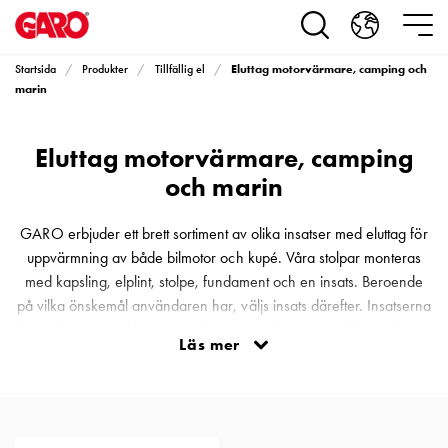
Produkter
Installationsprodukter
Eluttag
Eluttag motorvärmare, camping och
Startsida
Produkter
Tillfällig el
motorvärmare,
marin
camping
och
Eluttag motorvärmare, camping
marin
Eluttag
och marin
motorvärmare
och
GARO erbjuder ett brett sortiment av olika insatser med eluttag för
camping
uppvärmning av både bilmotor och kupé. Våra stolpar monteras
PN100
med kapsling, elplint, stolpe, fundament och en insats. Beroende
Kapslingar
på vilka önskemål användaren har, väljs insats därefter. Insatserna
PN100
finns från den enklaste med tillgång på el 24 timmar/dygn till den
Läs mer
Plintprofiler
mest avancerade insatsen som kan styras helt och fullt på distans
Fundament
via dator eller app.
och
stolpar
PN100