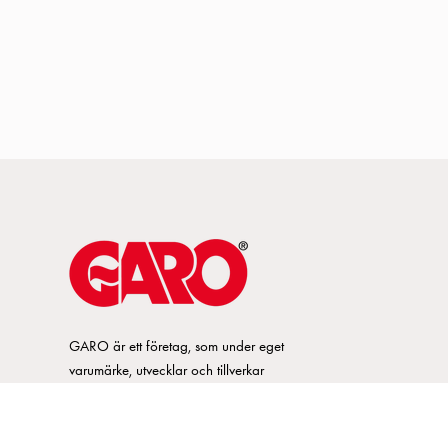
GARO är ett företag, som under eget
varumärke, utvecklar och tillverkar
innovativa produkter och system för
elinstallationsmarknaden. GARO har ett
brett sortiment och är marknadsledande