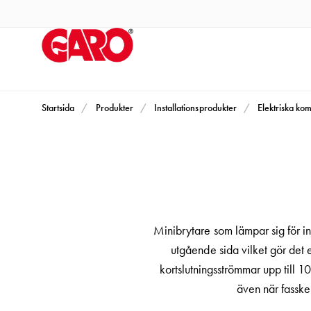
Produkter
Installationsprodukter
Eluttag
motorvärmare,
camping
och
Startsida
Produkter
Installationsprodukter
Elektriska ko
marin
Eluttag
motorvärmare
och
camping
PN100
Minibrytare som lämpar sig för in
Kapslingar
utgående sida vilket gör det 
PN100
kortslutningsströmmar upp till 1
Plintprofiler
även när fasske
Fundament