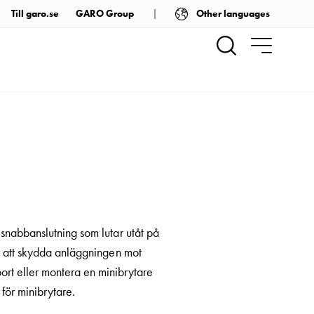
Other languages
Till garo.se
GARO Group
 snabbanslutning som lutar utåt på
ar att skydda anläggningen mot
bort eller montera en minibrytare
för minibrytare.