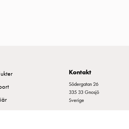
Kontakt
ukter
Södergatan 26
port
335 33 Gnosjö
iär
Sverige
+46 370 332800
info@garo.se