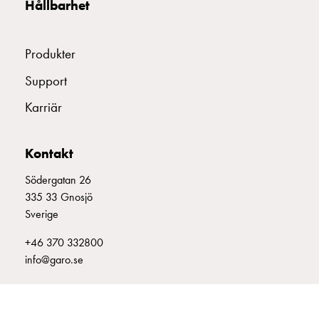
Hållbarhet
uttag
Koster
tre
Produkter
uttag
Koster
Support
fyra
Karriär
uttag
Kosterstolpar
belysning
Kontakt
Infrastruktur
och
Södergatan 26
eldistribution
335 33 Gnosjö
Lågspänningsfördelning
Sverige
Kabelskåp
+46 370 332800
med
info@garo.se
skensystem
Säkringslastfrånskiljare
Tillbehör
och