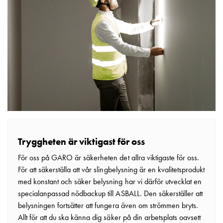
TC
Strömtransformatorer
Delbar
Mätarskåp
infällda
Mätarskåp
standard
Mätarskåp
tomma
Mätarskåp
väderskyddade
Mätarskåp
Tryggheten är viktigast för oss
bredbandsanslutning
För oss på GARO är säkerheten det allra viktigaste för oss.
Mätarskåp
För att säkerställa att vår slingbelysning är en kvalitetsprodukt
överspänningsskydd
med konstant och säker belysning har vi därför utvecklat en
Tillbehör
specialanpassad nödbackup till ASBALL. Den säkerställer att
och
belysningen fortsätter att fungera även om strömmen bryts.
montagekit
Allt för att du ska känna dig säker på din arbetsplats oavsett
Mätarskåp