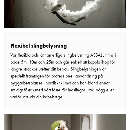
Plintar
noll
och
jordutrustning
Kopplingsur
Kopplingsur
Dag/Vecka
Flexibel slingbelysning
Kopplingsur
Vår flexibla och lätthanterliga slingbelysning ASBALL finns i
astronomiska
både 5m, 10m och 25m och går enkelt att koppla ihop för
Mätprodukter
längre sträckor utefter ditt behov. Slingbelysningen är
Energimätare
speciellt framtagen för professionell användning på
Energimätare
byggarbetsplatser i nordiskt klimat och kan bland annat
direktmätare
smidigt fästas med vårt fäste för ledslingor i tak, vägg eller
Energimätare
varför inte via din kabelstege.
strömtrafoblock
Energimätare
trafomätare
Strömtransformatorer
Strömtransformatorer