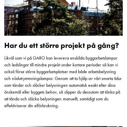
10kA
Personskyddsbrytare
10kA
AFDD
Lastfrånskiljare
neozed
säkringar
Har du ett större projekt på gång?
Säkringar
neozed
Likväl som vi på GARO kan leverera enskilda byggarbetslampor
Lastfrånskiljare
och ledslingor till mindre projekt under kortare perioder så kan vi
neozed
också förse större byggarbetsplatser med både arbetsbelysning
Adapter
och nödutrymmningslampor. Genom att ta hjälp av vårt smarta tidur
för
som tänder och släcker belysningen automatisk exakt efter dina
neozed
önskemål eller byggets behov, så slipper du dessutom att tänka på
insatser
att tända och släcka belysningen manuellt, samtidigt som du
Passdel
effektiviserar din elförbrukning.
neozed
Minibrytare
Minibrytare