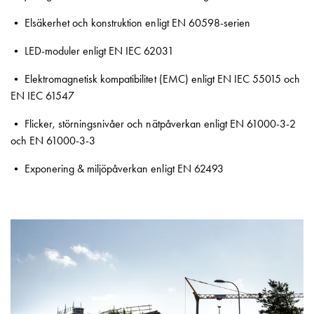
Trappautomat
• Elsäkerhet och konstruktion enligt EN 60598-serien
Transformer
dorrbell
• LED-moduler enligt EN IEC 62031
Hjälpkontakter
• Elektromagnetisk kompatibilitet (EMC) enligt EN IEC 55015 och
Hjälpkontakter
EN IEC 61547
Omkopplare
Omkopplare
• Flicker, störningsnivåer och nätpåverkan enligt EN 61000-3-2
med
och EN 61000-3-3
vred
Omkopplare
• Exponering & miljöpåverkan enligt EN 62493
Dinslits
Kontaktor
Kontaktorer
GK
Personskyddsbrytare
Personskyddsbrytare
6kA
Personskyddsbrytare