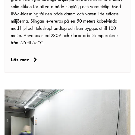
Fundament
solid silikon för att vara både slagtålig och värmetålig. Med
och
IP67-klassning tål den både damm och vatten i de tuffaste
stolpar
miljöerna. Slingan levereras på en 50 meters kabelvinda
Fördelningsskåp
med hjul och teleskophandtag och kan byggas ut till 100
mätare
meter. Används med 230V och klarar arbetstemperaturer
Gatubelysningsskåp
från -25 till 55°C.
Gatubelysningsskåp
extern
matning
Läs mer
Gatubelysningsskåp
astro
Kabelskåp
E-
mobility
Kabelskåp
E-
mobility
med
mätning