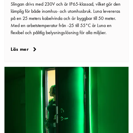
Slingan drivs med 230V och är IP65-klassad, vilket gör den
och
lämplig för både inomhus- och utomhusbruk. Luna levereras
frontplåtar
på en 25 meters kabelvinda och är byggbar till 50 meter.
GCS
Med en arbetstemperatur från -25 till 55°C är Luna en
Gavlar
flexibel och pålitlig belysningslösning för alla miljöer.
GCS
Skenor
GCS
Läs mer
Flänsar
GCS
Säkringshållare
DZ
GCS
Insatser
GCS
Fundament
och
stolpar
GCS