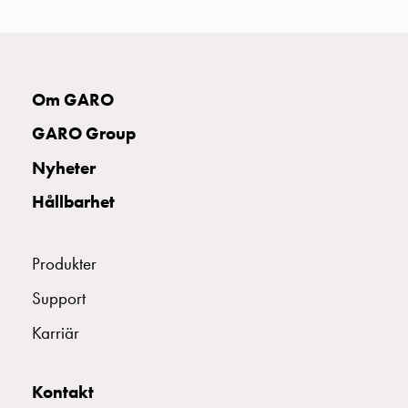
uttag
Koster
tre
uttag
Om GARO
Koster
fyra
GARO Group
uttag
Kosterstolpar
Nyheter
belysning
Hållbarhet
Infrastruktur
och
eldistribution
Produkter
Lågspänningsfördelning
Kabelskåp
Support
med
Karriär
skensystem
Säkringslastfrånskiljare
Tillbehör
Kontakt
och