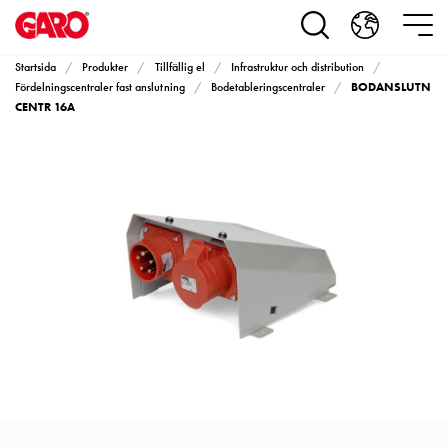
Produkter
Installationsprodukter
Eluttag
Startsida
Produkter
Tillfällig el
Infrastruktur och distribution
motorvärmare,
BODANSLUTN
Fördelningscentraler fast anslutning
Bodetableringscentraler
camping
CENTR 16A
och
marin
Eluttag
motorvärmare
och
camping
PN100
Kapslingar
PN100
Plintprofiler
Fundament
och
stolpar
PN100