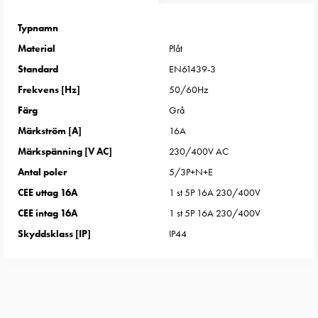
Entity
Heat
Typnamn
Entity
Material
Plåt
Heat
Standard
EN61439-3
med
mätning
Frekvens [Hz]
50/60Hz
Entity
Färg
Grå
Heat
Märkström [A]
16A
utan
Märkspänning [V AC]
230/400V AC
mätning
Antal poler
5/3P+N+E
Kompaktuttag
MELN
CEE uttag 16A
1 st 5P 16A 230/400V
Tid
CEE intag 16A
1 st 5P 16A 230/400V
och
Skyddsklass [IP]
IP44
temperaturstyrda
uttag
Kosterstolpar
Koster
två