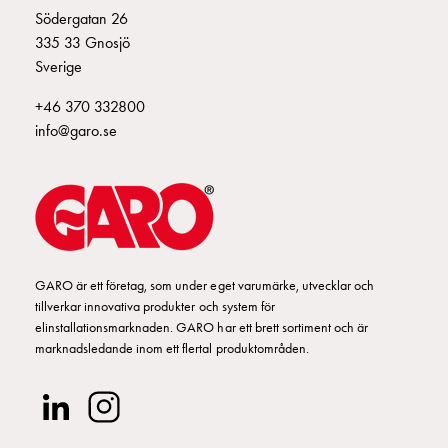
Södergatan 26
montagedelar
335 33 Gnosjö
Kabelskåp
Sverige
Kabelskåp
utan
+46 370 332800
mätning
info@garo.se
Tomt
kabelskåp
Kabelskåp
norm
Kabelskåp
för
mätare
GARO är ett företag, som under eget varumärke, utvecklar och
och
tillverkar innovativa produkter och system för
elinstallationsmarknaden. GARO har ett brett sortiment och är
reservkraft
marknadsledande inom ett flertal produktområden.
Kabelskåp
för
mätare
Fördelningsskåp