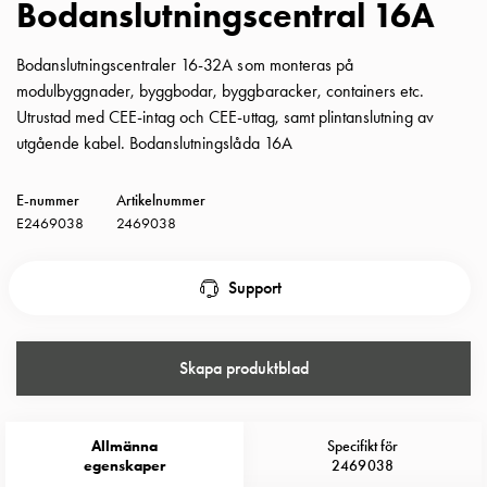
Bodanslutningscentral 16A
Insatser
Bil
Bodanslutningscentraler 16-32A som monteras på
Insatser
modulbyggnader, byggbodar, byggbaracker, containers etc.
Schuko/Uttag
Utrustad med CEE-intag och CEE-uttag, samt plintanslutning av
Insatsplåtar
utgående kabel. Bodanslutningslåda 16A
PN100
Insatser
E-nummer
Artikelnummer
Camping
E2469038
2469038
Insatser
Bil
Gctrl
Support
Insatser
Camping
Gctrl
Skapa produktblad
Tillbehör
och
montagedelar
Allmänna
Specifikt för
PN100
egenskaper
2469038