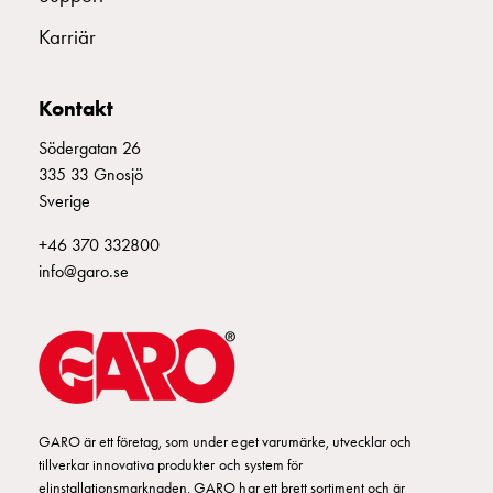
montagedelar
Karriär
Kabelskåp
Kabelskåp
utan
Kontakt
mätning
Södergatan 26
Tomt
335 33 Gnosjö
kabelskåp
Sverige
Kabelskåp
norm
+46 370 332800
Kabelskåp
info@garo.se
för
mätare
och
reservkraft
Kabelskåp
för
GARO är ett företag, som under eget varumärke, utvecklar och
mätare
tillverkar innovativa produkter och system för
Fördelningsskåp
elinstallationsmarknaden. GARO har ett brett sortiment och är