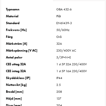
Entity
Heat
Typnamn
GBA 432-6
Entity
Material
Plåt
Heat
Standard
EN61439-3
med
mätning
Frekvens [Hz]
50/60Hz
Entity
Färg
Grå
Heat
Märkström [A]
32A
utan
Märkspänning [V AC]
230/400V AC
mätning
Antal poler
5/3P+N+E
Kompaktuttag
MELN
CEE uttag 32A
1 st 5P 32A 230/400V
Tid
CEE intag 32A
1 st 5P 16A 230/400V
och
Skyddsklass [IP]
IP44
temperaturstyrda
Nettovikt [kg]
2.5
uttag
Kosterstolpar
Bredd [mm]
208
Koster
Höjd [mm]
137
två
Djup [mm]
204