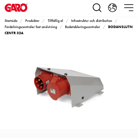
Produkter
Installationsprodukter
Eluttag
Startsida
Produkter
Tillfällig el
Infrastruktur och distribution
motorvärmare,
BODANSLUTN
Fördelningscentraler fast anslutning
Bodetableringscentraler
camping
CENTR 32A
och
marin
Eluttag
motorvärmare
och
camping
PN100
Kapslingar
PN100
Plintprofiler
Fundament
och
stolpar
PN100