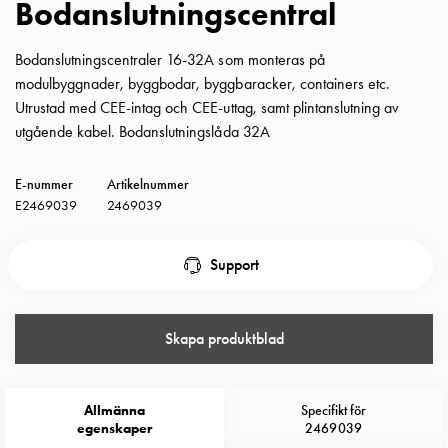
Bodanslutningscentral
Insatser
Bil
Bodanslutningscentraler 16-32A som monteras på
Insatser
modulbyggnader, byggbodar, byggbaracker, containers etc.
Schuko/Uttag
Utrustad med CEE-intag och CEE-uttag, samt plintanslutning av
Insatsplåtar
utgående kabel. Bodanslutningslåda 32A
PN100
Insatser
E-nummer
Artikelnummer
Camping
E2469039
2469039
Insatser
Bil
Gctrl
Support
Insatser
Camping
Gctrl
Skapa produktblad
Tillbehör
och
montagedelar
Allmänna
Specifikt för
PN100
egenskaper
2469039