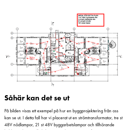
uttag
Koster
tre
uttag
Koster
fyra
uttag
Kosterstolpar
belysning
Infrastruktur
och
eldistribution
Lågspänningsfördelning
Kabelskåp
Såhär kan det se ut
med
skensystem
På bilden visas ett exempel på hur en byggprojektering från oss
Säkringslastfrånskiljare
kan se ut. I detta fall har vi placerat ut en strömtransformator, tre st
Tillbehör
48V nödlampor, 21 st 48V byggarbetslampor och tillhörande
och