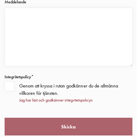
Klämmor
Meddelande
GCS
Tillbehör
och
montagedelar
Anslutningslådor
Kopplingsdosor
LOCUS
Kopplingsdosor
M25
IP67
Integritetspolicy*
Tillbehör
Genom att kryssa i rutan godkänner du de allmänna
och
villkoren för tjänsten.
montagedelar
Jag har läst och godkänner integritetspolicyn
Anslutningsdosor
Anslutningsdosor
med
uttag
Skicka
IP54