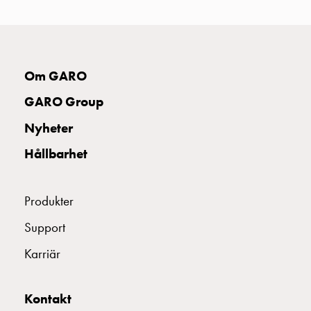
Golvuttag
Golvuttag
GTJ
Tillbehör
Om GARO
och
montagedelar
GARO Group
GTJ
Kopplingsdosor
Nyheter
PR
Hållbarhet
28,3
Kopplingsdosor
M28x3
Produkter
IP67
Elektriska
Support
komponenter
Karriär
Automations-,
signal-
och
Kontakt
styranordningar