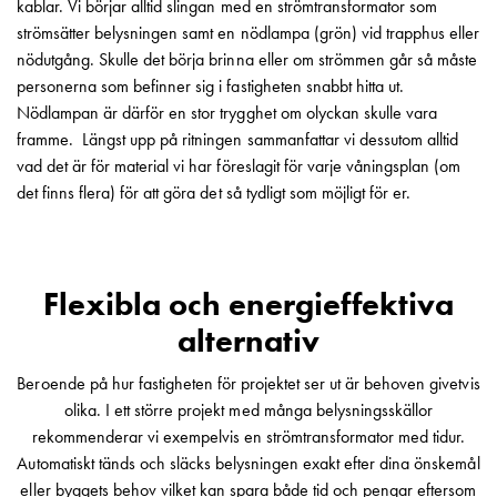
kablar. Vi börjar alltid slingan med en strömtransformator som
montagedelar
strömsätter belysningen samt en nödlampa (grön) vid trapphus eller
Kabelskåp
nödutgång. Skulle det börja brinna eller om strömmen går så måste
Kabelskåp
personerna som befinner sig i fastigheten snabbt hitta ut.
utan
Nödlampan är därför en stor trygghet om olyckan skulle vara
mätning
framme. Längst upp på ritningen sammanfattar vi dessutom alltid
Tomt
vad det är för material vi har föreslagit för varje våningsplan (om
kabelskåp
det finns flera) för att göra det så tydligt som möjligt för er.
Kabelskåp
norm
Kabelskåp
för
Flexibla och energieffektiva
mätare
alternativ
och
reservkraft
Beroende på hur fastigheten för projektet ser ut är behoven givetvis
Kabelskåp
olika. I ett större projekt med många belysningsskällor
för
rekommenderar vi exempelvis en strömtransformator med tidur.
mätare
Automatiskt tänds och släcks belysningen exakt efter dina önskemål
Fördelningsskåp
eller byggets behov vilket kan spara både tid och pengar eftersom