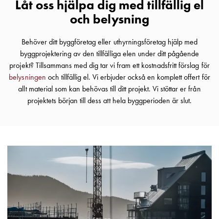
Låt oss hjälpa dig med tillfällig el
Insatser
och belysning
Bil
Insatser
Behöver ditt byggföretag eller uthyrningsföretag hjälp med
Schuko/Uttag
byggprojektering av den tillfälliga elen under ditt pågående
Insatsplåtar
projekt? Tillsammans med dig tar vi fram ett kostnadsfritt förslag för
PN100
belysningen
och tillfällig el. Vi erbjuder också en komplett offert för
Insatser
allt material som kan behövas till ditt projekt. Vi stöttar er från
Camping
projektets början till dess att hela byggperioden är slut.
Insatser
Bil
Gctrl
Insatser
Camping
Gctrl
Tillbehör
och
montagedelar
PN100