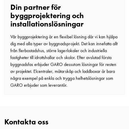
Kabelskåp
Din partner för
E-
byggprojektering och
mobility
installationslösningar
utan
mätning
Vår byggprojektering är en flexibel lösning där vi kan hjälpa
Central
dig med alla typer av byggnadsprojekt. Det kan innefatta allt
GCS
från flerbostadshus, större lagerlokaler och industriella
Slutfördelningsskåp
fastigheter till idrottshallar och skolor. Efter avslutad första
MS
byggnadsfas erbjuder GARO dessutom lösningar för resten
Byggsystem
av projektet. Elcentraler, mätarskåp och laddboxar är bara
GCS
några exempel på enkla och trygga helhetslösningar som
Profiler
GARO erbjuder som leverantör.
GCS
Mittprofil
Bakplåt
GCS
Montageplåtar
Kontakta oss
GCS
Dörrar