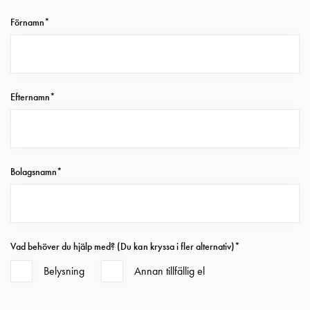
och
Förnamn*
frontplåtar
GCS
Gavlar
GCS
Skenor
Efternamn*
GCS
Flänsar
GCS
Säkringshållare
Bolagsnamn*
DZ
GCS
Insatser
GCS
Fundament
Vad behöver du hjälp med? (Du kan kryssa i fler alternativ)*
och
Belysning
Annan tillfällig el
stolpar
GCS