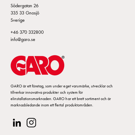
Södergatan 26
Trappautomat
335 33 Gnosjö
Transformer
Sverige
dorrbell
Hjälpkontakter
+46 370 332800
Hjälpkontakter
info@garo.se
Omkopplare
Omkopplare
med
vred
Omkopplare
Dinslits
Kontaktor
GARO är ett företag, som under eget varumärke, utvecklar och
Kontaktorer
tillverkar innovativa produkter och system för
elinstallationsmarknaden. GARO har ett brett sortiment och är
GK
marknadsledande inom ett flertal produktområden.
Personskyddsbrytare
Personskyddsbrytare
6kA
Personskyddsbrytare