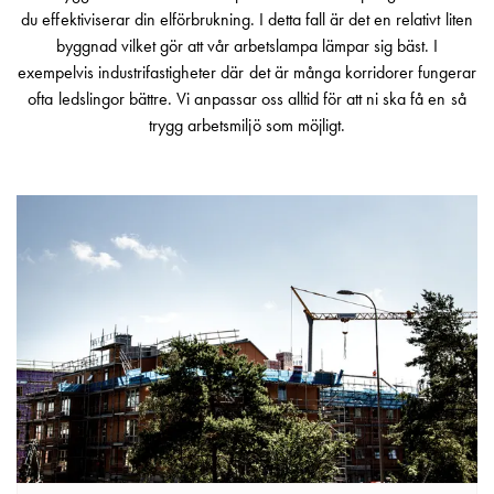
Fundament
du effektiviserar din elförbrukning. I detta fall är det en relativt liten
och
byggnad vilket gör att vår arbetslampa lämpar sig bäst. I
stolpar
exempelvis industrifastigheter där det är många korridorer fungerar
Fördelningsskåp
ofta ledslingor bättre. Vi anpassar oss alltid för att ni ska få en så
mätare
trygg arbetsmiljö som möjligt.
Gatubelysningsskåp
Gatubelysningsskåp
extern
matning
Gatubelysningsskåp
astro
Kabelskåp
E-
mobility
Kabelskåp
E-
mobility
med
mätning