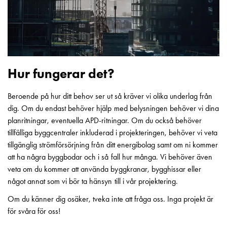
Entity
Heat
Entity
Heat
med
mätning
Hur fungerar det?
Entity
Heat
Beroende på hur ditt behov ser ut så kräver vi olika underlag från
utan
dig. Om du endast behöver hjälp med belysningen behöver vi dina
mätning
planritningar, eventuella APD-ritningar. Om du också behöver
Kompaktuttag
tillfälliga byggcentraler inkluderad i projekteringen, behöver vi veta
MELN
tillgänglig strömförsörjning från ditt energibolag samt om ni kommer
Tid
att ha några byggbodar och i så fall hur många. Vi behöver även
och
veta om du kommer att använda byggkranar, bygghissar eller
temperaturstyrda
något annat som vi bör ta hänsyn till i vår projektering.
uttag
Kosterstolpar
Om du känner dig osäker, tveka inte att fråga oss. Inga projekt är
Koster
för svåra för oss!
två