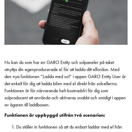
Insatser
Bil
Insatser
Schuko/Uttag
Insatsplåtar
PN100
Insatser
Camping
Insatser
Nu kan du som har en GARO Entity och solpaneler på taket
Bil
utnyttja din egenproducerade el för att ladda ditt elfordon. Med
Gctrl
den nya funktionen ”Ladda med sol” i appen GARO Entity User är
Insatser
det enkelt för dig att ladda bilen med el direkt från solcellerna.
Camping
Funktionen är för närvarande helt kostnadsfri för dig som
Gctrl
solproducent att använda och aktiveras snabbt och smidigt i appen
Tillbehör
av ägaren till laddboxen.
och
Funktionen är uppbyggd utifrån två scenarion:
montagedelar
PN100
Du ställer in funktionen så att du enbart laddar med el från