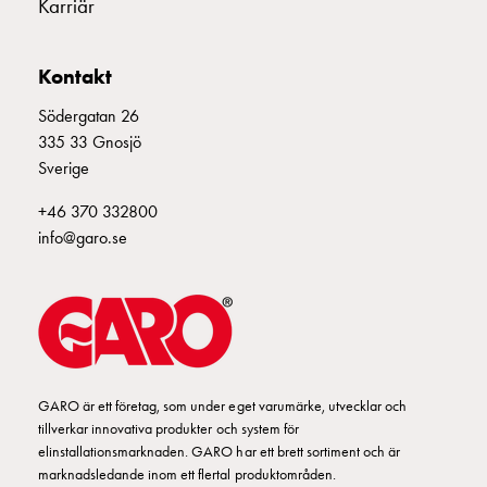
Karriär
montagedelar
Kabelskåp
Kabelskåp
Kontakt
utan
Södergatan 26
mätning
335 33 Gnosjö
Tomt
Sverige
kabelskåp
Kabelskåp
+46 370 332800
norm
info@garo.se
Kabelskåp
för
mätare
och
reservkraft
Kabelskåp
GARO är ett företag, som under eget varumärke, utvecklar och
för
tillverkar innovativa produkter och system för
mätare
elinstallationsmarknaden. GARO har ett brett sortiment och är
Fördelningsskåp
marknadsledande inom ett flertal produktområden.