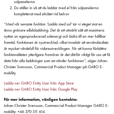
Entity
solpanelerna
Heat
Du ställer in så att du laddar med el från solpanelerna
Entity
kompletterat med elnätet vid behov
Heat
”Med vår senaste funktion ’Ladda med sol’ tar vi steget mot en
med
ännu grönare elbilsladdning. Det är ett utmärkt sätt att maximera
mätning
nyttan av egenproducerad solenergi och bidra till en mer hållbar
Entity
framtid. Funktionen är nyutvecklad, vilket innebär att användardata
Heat
är mycket värdefull för vidareutvecklingen. För att kunna förbättra
utan
funktionaliteten ytterligare framöver är det därför viktigt för oss att få
mätning
data från alla laddningar som använder funktionen”,
säger Johan-
Kompaktuttag
Christer Svensson, Commercial Product Manager på GARO E-
MELN
mobility.
Tid
och
Ladda ner GARO Entity User från App Store
temperaturstyrda
Ladda ner GARO Entity User från Google Play
uttag
Kosterstolpar
För mer information, vänligen kontakta:
Koster
Johan-Christer Svensson, Commercial Product Manager GARO E-
två
mobility: +46 370 511 614