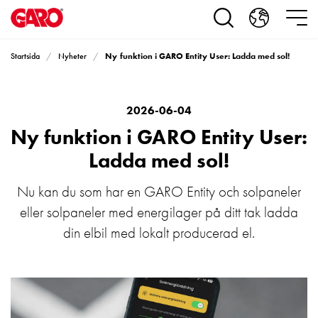
Produkter
Installationsprodukter
Eluttag
Ny funktion i GARO Entity User: Ladda med sol!
Startsida
Nyheter
motorvärmare,
camping
och
marin
2026-06-04
Eluttag
Ny funktion i GARO Entity User:
motorvärmare
Ladda med sol!
och
camping
Nu kan du som har en GARO Entity och solpaneler
PN100
eller solpaneler med energilager på ditt tak ladda
Kapslingar
PN100
din elbil med lokalt producerad el.
Plintprofiler
Fundament
och
stolpar
PN100