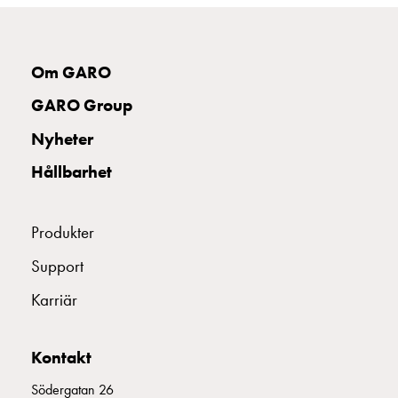
Kabelskåp
E-
mobility
Om GARO
utan
mätning
GARO Group
Central
Nyheter
GCS
Slutfördelningsskåp
Hållbarhet
MS
Byggsystem
GCS
Produkter
Profiler
Support
GCS
Mittprofil
Karriär
Bakplåt
GCS
Montageplåtar
Kontakt
GCS
Södergatan 26
Dörrar