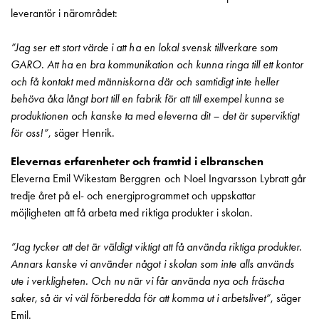
uttag
leverantör i närområdet:
Koster
tre
”Jag ser ett stort värde i att ha en lokal svensk tillverkare som
uttag
GARO. Att ha en bra kommunikation och kunna ringa till ett kontor
Koster
och få kontakt med människorna där och samtidigt inte heller
fyra
behöva åka långt bort till en fabrik för att till exempel kunna se
uttag
produktionen och kanske ta med eleverna dit – det är superviktigt
Kosterstolpar
för oss!”
, säger Henrik.
belysning
Elevernas erfarenheter och framtid i elbranschen
Infrastruktur
Eleverna Emil Wikestam Berggren och Noel Ingvarsson Lybratt går
och
tredje året på el- och energiprogrammet och uppskattar
eldistribution
möjligheten att få arbeta med riktiga produkter i skolan.
Lågspänningsfördelning
Kabelskåp
”Jag tycker att det är väldigt viktigt att få använda riktiga produkter.
med
Annars kanske vi använder något i skolan som inte alls används
skensystem
ute i verkligheten. Och nu när vi får använda nya och fräscha
Säkringslastfrånskiljare
saker, så är vi väl förberedda för att komma ut i arbetslivet”
, säger
Tillbehör
Emil.
och