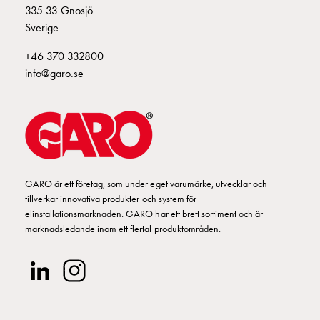
335 33 Gnosjö
och
Sverige
frontplåtar
GCS
+46 370 332800
Gavlar
info@garo.se
GCS
Skenor
GCS
Flänsar
GCS
Säkringshållare
GARO är ett företag, som under eget varumärke, utvecklar och
DZ
tillverkar innovativa produkter och system för
GCS
elinstallationsmarknaden. GARO har ett brett sortiment och är
Insatser
marknadsledande inom ett flertal produktområden.
GCS
Fundament
och
stolpar
GCS