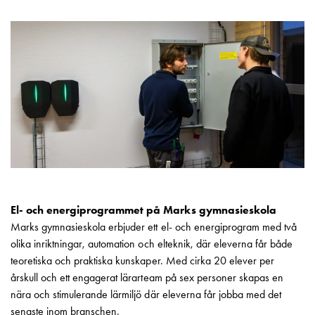
Insatser
Bil
Insatser
Schuko/Uttag
Insatsplåtar
PN100
Insatser
Camping
Insatser
Bil
Gctrl
Insatser
El- och energiprogrammet på Marks gymnasieskola
Camping
Marks gymnasieskola erbjuder ett el- och energiprogram med två
Gctrl
olika inriktningar, automation och elteknik, där eleverna får både
Tillbehör
teoretiska och praktiska kunskaper. Med cirka 20 elever per
och
årskull och ett engagerat lärarteam på sex personer skapas en
montagedelar
nära och stimulerande lärmiljö där eleverna får jobba med det
PN100
senaste inom branschen.