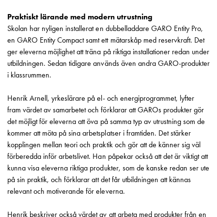
Entity
Heat
Praktiskt lärande med modern utrustning
Entity
Skolan har nyligen installerat en dubbelladdare GARO Entity Pro,
Heat
en GARO Entity Compact samt ett mätarskåp med reservkraft. Det
med
ger eleverna möjlighet att träna på riktiga installationer redan under
mätning
utbildningen. Sedan tidigare används även andra GARO-produkter
Entity
i klassrummen.
Heat
utan
Henrik Arnell, yrkeslärare på el- och energiprogrammet, lyfter
mätning
fram värdet av samarbetet och förklarar att GAROs produkter gör
Kompaktuttag
det möjligt för eleverna att öva på samma typ av utrustning som de
MELN
kommer att möta på sina arbetsplatser i framtiden. Det stärker
Tid
kopplingen mellan teori och praktik och gör att de känner sig väl
och
förberedda inför arbetslivet. Han påpekar också att det är viktigt att
temperaturstyrda
kunna visa eleverna riktiga produkter, som de kanske redan ser ute
uttag
på sin praktik, och förklarar att det får utbildningen att kännas
Kosterstolpar
relevant och motiverande för eleverna.
Koster
två
Henrik beskriver också värdet av att arbeta med produkter från en