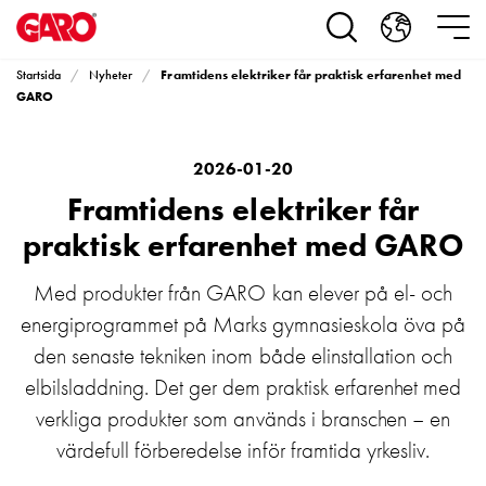
Produkter
Installationsprodukter
Eluttag
Framtidens elektriker får praktisk erfarenhet med
Startsida
Nyheter
motorvärmare,
GARO
camping
och
marin
2026-01-20
Eluttag
Framtidens elektriker får
motorvärmare
praktisk erfarenhet med GARO
och
camping
Med produkter från GARO kan elever på el- och
PN100
energiprogrammet på Marks gymnasieskola öva på
Kapslingar
PN100
den senaste tekniken inom både elinstallation och
Plintprofiler
elbilsladdning. Det ger dem praktisk erfarenhet med
Fundament
verkliga produkter som används i branschen – en
och
värdefull förberedelse inför framtida yrkesliv.
stolpar
PN100