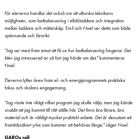
montagedelar
För eleverna handlar det också om att utforska teknikens
Kabelskåp
möjligheter, som lastbalansering i elbilsladdare och integration
Kabelskåp
mellan laddare och mätarskåp. Emil och Noel ser detta som både
utan
spännande och lärorikt.
mätning
Tomt
"Jag ser mest fram emot att få se hur lastbalansering fungerar. Det
kabelskåp
blev jag intresserad av så fort jag hörde om det,"
kommenterar
Kabelskåp
Noel.
norm
Kabelskåp
Eleverna lyfter även fram el- och energiprogrammets praktiska
för
fokus och skolans engagemang.
mätare
och
"Jag visste inte riktigt vilket program jag skulle välja, men jag kände
reservkraft
snabbt att jag kommit till rätt ställe här. Det finns bra lärare, bra
Kabelskåp
material och är väldigt mycket praktiskt arbete. Det är dessutom ett
för
framtidssäkert yrke som kommer att behövas länge,"
säger Noel.
mätare
Fördelningsskåp
GAROs roll