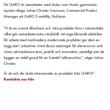
Fundament
För GARO är samarbeten med skolor som Marks gymnasium
och
mycket viktiga. Johan-Christer Svensson, Commercial Product
stolpar
Manager på GARO E-mobility, förklarar:
Fördelningsskåp
mätare
"Vi är en svensk tillverkare och våra produkter finns i närområdet,
Gatubelysningsskåp
vilket gör samarbetet extra värdefullt. Att unga blivande elektriker
Gatubelysningsskåp
får arbeta med marknadens modernaste produkter ger dem en
extern
trygg start i yrkeslivet. Med dessa satsningar får eleverna en unik
matning
chans att kombinera teori, praktik och innovation, samtidigt som de
Gatubelysningsskåp
bygger en stabil grund för en framtid i elbranschen”
, säger Johan-
astro
Christer.
Kabelskåp
E-
Är du och din skola intresserade av produkter från GARO?
mobility
Kontakta oss här
Kabelskåp
E-
mobility
med
mätning