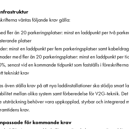
nfrastruktur
krifterna väntas följande krav gälla:
d fler än 20 parkeringsplatser: minst en laddpunkt per två parker
esterande platser
r: minst en laddpunkt per fem parkeringsplatser samt kabeldragni
nader med fler än 20 parkeringsplatser: minst en laddpunkt per ti
0%, senast vid en kommande tidpunkt som fastställs i föreskrifterna
tt tekniskt krav
as även ställa krav på att nya laddinstallationer ska stödja smart
ilitet mellan olika system samt förberedelse för V2G-teknik. Det 
törre utsträckning behöver vara uppkopplad, styrbar och integrerad 
framtidens krav.
anpassade för kommande krav