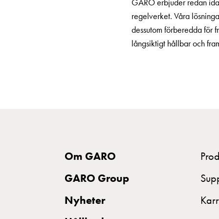
GARO erbjuder redan idag
Tomt
regelverket. Våra lösning
kabelskåp
dessutom förberedda för fr
Kabelskåp
långsiktigt hållbar och fra
norm
Kabelskåp
för
mätare
och
reservkraft
Kabelskåp
för
Om GARO
Prod
mätare
Fördelningsskåp
GARO Group
Sup
Fundament
och
Nyheter
Karr
stolpar