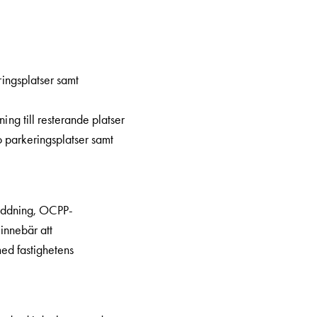
ingsplatser samt
ng till resterande platser
o parkeringsplatser samt
 laddning, OCPP-
innebär att
med fastighetens