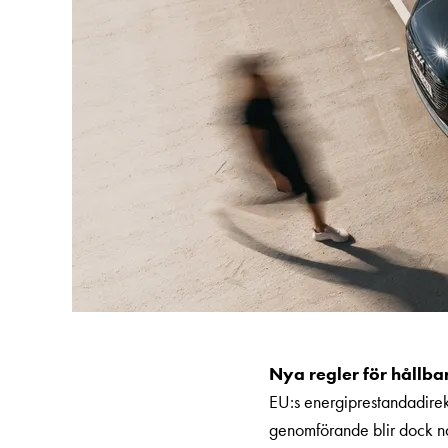
Gctrl
Tillbehör
och
montagedelar
PN100
Entity
Heat
Entity
Heat
med
mätning
Entity
Heat
Nya regler för hållbar
utan
EU:s energiprestandadirek
mätning
genomförande blir dock någ
Kompaktuttag