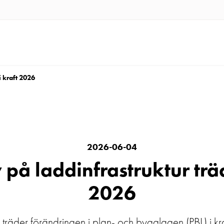
i kraft 2026
2026-06-04
på laddinfrastruktur träd
2026
träder förändringen i plan- och bygglagen (PBL) i kr