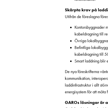
belysning
Skärpta krav på laddi
Infrastruktur
Utifrån de föreslagna föres
och
eldistribution
Kontorsbyggnader me
Lågspänningsfördelning
kabeldragning till r
Kabelskåp
Övriga lokalbyggnade
med
Befintliga lokalbygg
skensystem
kabeldragning till 5
Säkringslastfrånskiljare
Smart laddning blir e
Tillbehör
och
De nya föreskrifterna vänt
montagedelar
kommunikation, interoperab
Kabelskåp
laddinfrastruktur i allt s
Kabelskåp
energisystem för att möta 
utan
GAROs lösningar är 
mätning