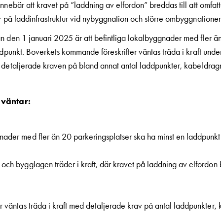
nnebär att kravet på ”laddning av elfordon” breddas till att omfatt
v på laddinfrastruktur vid nybyggnation och större ombyggnationer
n den 1 januari 2025 är att befintliga lokalbyggnader med fler ä
ddpunkt. Boverkets kommande föreskrifter väntas träda i kraft und
 detaljerade kraven på bland annat antal laddpunkter, kabeldrag
 väntar:
gnader med fler än 20 parkeringsplatser ska ha minst en laddpunkt
 och bygglagen träder i kraft, där kravet på laddning av elfordon b
er väntas träda i kraft med detaljerade krav på antal laddpunkter,