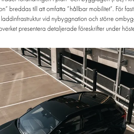
n” breddas till att omfatta ”hållbar mobilitet”. För fa
 laddinfrastruktur vid nybyggnation och större ombyg
overket presentera detaljerade föreskrifter under hös