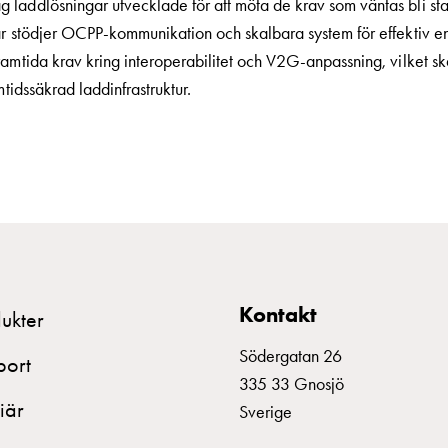
 laddlösningar utvecklade för att möta de krav som väntas bli s
ar stödjer OCPP-kommunikation och skalbara system för effektiv e
amtida krav kring interoperabilitet och V2G-anpassning, vilket ska
mtidssäkrad laddinfrastruktur.
Kontakt
ukter
Södergatan 26
port
335 33 Gnosjö
iär
Sverige