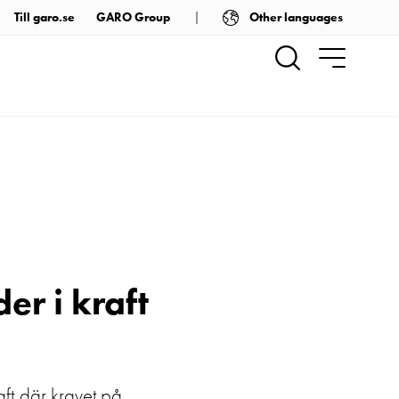
Other languages
Till garo.se
GARO Group
er i kraft
aft där kravet på