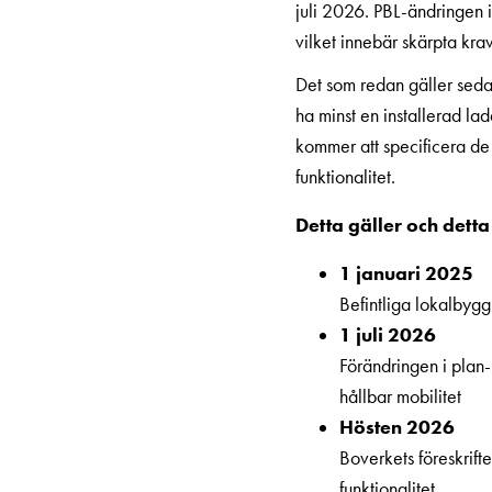
juli 2026. PBL-ändringen i
MELN
vilket innebär skärpta kra
Tid
och
Det som redan gäller seda
temperaturstyrda
ha minst en installerad la
uttag
kommer att specificera de
Kosterstolpar
funktionalitet.
Koster
Detta gäller och detta
två
uttag
1 januari 2025
Koster
Befintliga lokalbyg
tre
1 juli 2026
uttag
Förändringen i plan-
Koster
hållbar mobilitet
fyra
Hösten 2026
uttag
Boverkets föreskrift
Kosterstolpar
funktionalitet