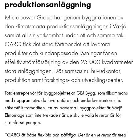
produktionsanläggning
Motorvärmare
Laddstationer
Micropower Group har genom byggnationen av
(AC)
den klimatsmarta produktionsanläggningen i Växjö
Laddstationer
samlat all sin verksamhet under ett och samma tak.
43kW
(AC)
GARO fick det stora förtroendet att leverera
Mätarskåp
produkter och kundanpassade lösningar för en
Camping
effektiv strömförsörjning av den 25 000 kvadratmeter
Marina
stora anläggningen. Där samsas nu huvudkontor,
Energimätare
produktion samt forsknings- och utvecklingscenter.
för
solceller,
Totalentreprenör för byggprojektet är GBJ Bygg, som tillsammans
hem
med noggrant utvalda leverantörer och underleverantörer har
och
säkerställt framdriften. En av parterna i byggprojektet är Växjö
fastigheter
Elmontage som inte tvekade när de skulle välja leverantör för
Laddkabel
strömförsörjningen.
Laddstation
RAPID
”GARO är både flexibla och pålitliga. Det är en leverantör med