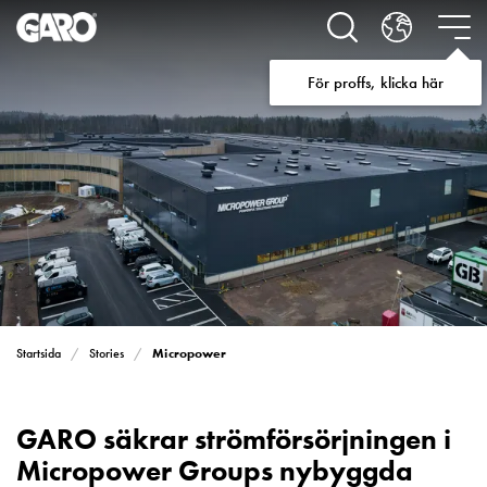
Lösningar
för
Elbilsladdning
För proffs, klicka här
villa
Elbilsladdning
bostadsrättsförening
Elbilsladdning
företag
Elbilsladdning
publika
miljöer
Marina
Villan
Campingplatser
Micropower
Startsida
Stories
Motorvärmare
Tung
fordonstrafik
GARO säkrar strömförsörjningen i
Produkter
Micropower Groups nybyggda
Laddboxar