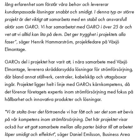
Betalstationer
lång erfarenhet som förstår våra behov och levererar
Support
kundanpassade lösningar snabbt och smidigt. I denna typ av större
Hitta
projekt är det viktigt att samarbeta med en stabil och ansvarsfull
återförsäljare
aktör som GARO. Vi har samarbetat med GARO i över 25 år och
Kunskap
vet att vi alltid kan lita på dem. Det ger trygghet i projektets alla
Ordlista
faser”,
säger Henrik Hammarström, projektledare på Växjö
elbilsladdning
Elmontage.
Skillnaden
på
GAROs del i projektet har varit att, i nära samarbete med Växjö
AC-
Elmontage, leverera skräddarsydda lösningar för strömförsörjning,
och
där bland annat ställverk, centraler, kabelskåp och uttagsboxar
DC
ingår. Projektet ligger helt i linje med GAROs kärnkompetens, då
laddning
det förenar företagets expertis inom strömförsörjning med fokus på
Varför
hållbarhet och innovativa produkter och lösningar.
ska
"Vi är stolta över det förtroende vi har fått och ser det som ett bevis
du
på vår kompetens inom strömförsörjning. Det här projektet visar
ladda
också hur ett gott samarbete mellan alla parter bidrar till att arbetet
i
löper smidigt och effektivt",
säger Daniel Emilsson, Business Area
laddbox