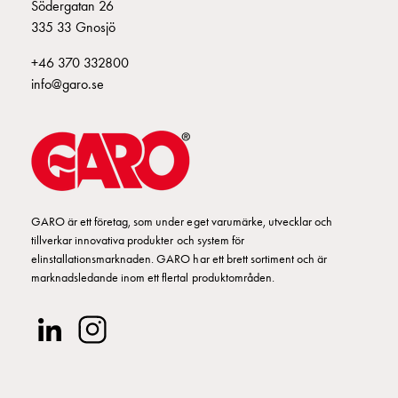
som
Södergatan 26
energicentral:
335 33 Gnosjö
En
+46 370 332800
introduktion
info@garo.se
till
V2X,
V2G,
V2H
och
V2L
Från
GARO är ett företag, som under eget varumärke, utvecklar och
trädet
tillverkar innovativa produkter och system för
till
elinstallationsmarknaden. GARO har ett brett sortiment och är
marknadsledande inom ett flertal produktområden.
GARO
Entity
–
GAROs
resa
inom