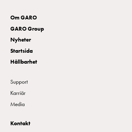
din
bostadsrättsförening
Om GARO
Vad
är
GARO Group
destinationsladdning?
Nyheter
Ladda
elbilen
Startsida
i
Hållbarhet
oväder
Att
tänka
Support
på
inför
Karriär
installation
Media
av
laddbox
hemma
Kontakt
Elbilen