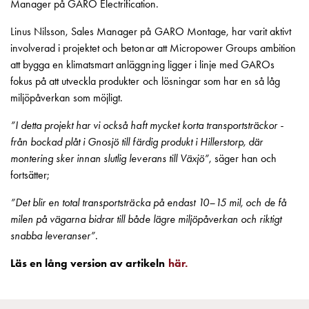
Manager på GARO Electrification.
och
inte
Linus Nilsson, Sales Manager på GARO Montage, har varit aktivt
i
involverad i projektet och betonar att Micropower Groups ambition
vägguttag?
att bygga en klimatsmart anläggning ligger i linje med GAROs
Välj
fokus på att utveckla produkter och lösningar som har en så låg
rätt
miljöpåverkan som möjligt.
laddbox
till
”I detta projekt har vi också haft mycket korta transportsträckor -
din
från bockad plåt i Gnosjö till färdig produkt i Hillerstorp, där
elbil
montering sker innan slutlig leverans till Växjö”
, säger han och
Standarder
fortsätter;
och
”Det blir en total transportsträcka på endast 10–15 mil, och de få
certifikat
milen på vägarna bidrar till både lägre miljöpåverkan och riktigt
för
snabba leveranser”.
laddboxar
Guide:
Läs en lång version av artikeln
här.
Installera
laddboxar
till