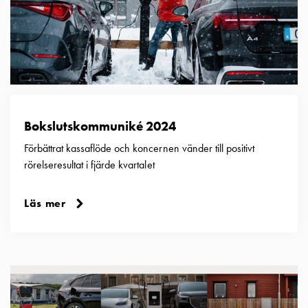
som
energicentral:
En
introduktion
till
V2X,
V2G,
V2H
Bokslutskommuniké 2024
och
Förbättrat kassaflöde och koncernen vänder till positivt
V2L
rörelseresultat i fjärde kvartalet
Från
trädet
till
Läs mer
GARO
Entity
–
GAROs
resa
inom