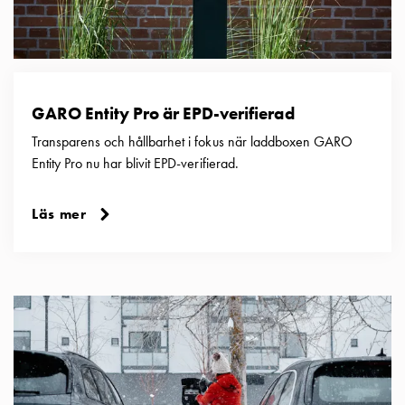
din
bostadsrättsförening
Vad
är
destinationsladdning?
GARO Entity Pro är EPD-verifierad
Ladda
Transparens och hållbarhet i fokus när laddboxen GARO
elbilen
Entity Pro nu har blivit EPD-verifierad.
i
oväder
Att
Läs mer
tänka
på
inför
installation
av
laddbox
hemma
Elbilen