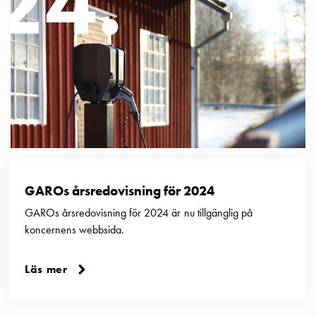
Motorvärmare
Laddstationer
(AC)
Laddstationer
43kW
(AC)
Mätarskåp
Camping
Marina
Energimätare
för
GAROs årsredovisning för 2024
solceller,
GAROs årsredovisning för 2024 är nu tillgänglig på
hem
koncernens webbsida.
och
fastigheter
Laddkabel
Läs mer
Laddstation
RAPID