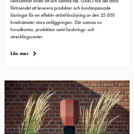
verksamhet under ett och samma tak. GARO fick det stora
och
förtroendet att leverera produkter och kundanpassade
inte
lösningar för en effektiv strömförsörjning av den 25 000
i
kvadratmeter stora anläggningen. Där samsas nu
vägguttag?
huvudkontor, produktion samt forsknings- och
Välj
utvecklingscenter.
rätt
laddbox
Läs mer
till
din
elbil
Standarder
och
certifikat
för
laddboxar
Guide:
Installera
laddboxar
till