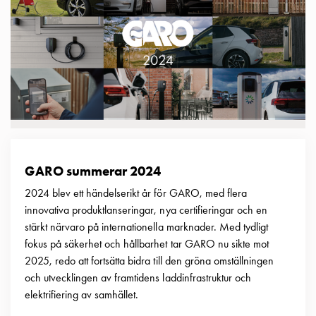
elbilsladdning
En
guide
till
elbilsladdning
För
proffs
GARO
Group
Om
GARO summerar 2024
GARO
2024 blev ett händelserikt år för GARO, med flera
Nyheter
innovativa produktlanseringar, nya certifieringar och en
Hållbarhet
stärkt närvaro på internationella marknader. Med tydligt
ISO
fokus på säkerhet och hållbarhet tar GARO nu sikte mot
-
2025, redo att fortsätta bidra till den gröna omställningen
certifikat
och utvecklingen av framtidens laddinfrastruktur och
Media
elektrifiering av samhället.
Karriär
Lediga