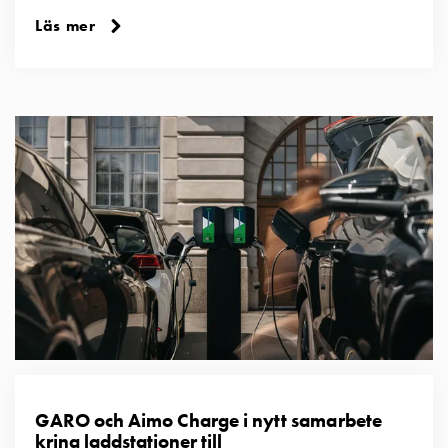
tjänster
Läs mer
Intresseanmälan
Vi
som
jobbar
på
GARO
Studentsida
Produkter
till
gymnasieskolor
Stories
Integritetspolicy
Ladda
ner
Svenska
English
GARO och Aimo Charge i nytt samarbete
kring laddstationer till