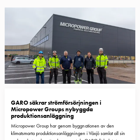
Betalstationer
Support
Hitta
återförsäljare
Kunskap
Ordlista
elbilsladdning
Skillnaden
på
AC-
och
DC
laddning
Varför
GARO säkrar strömförsörjningen i
ska
Micropower Groups nybyggda
du
produktionsanläggning
ladda
Micropower Group har genom byggnationen av den
i
klimatsmarta produktionsanläggningen i Växjö samlat all sin
laddbox