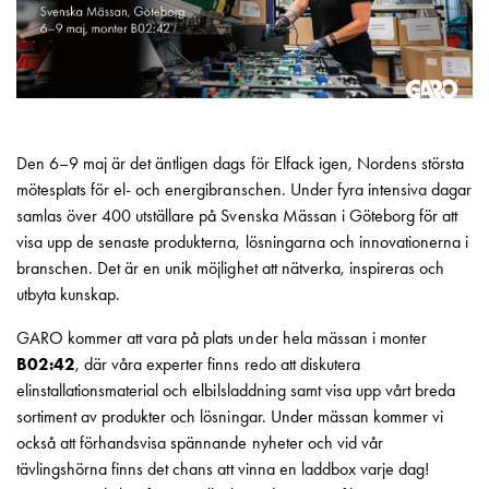
Motorvärmare
Laddstationer
(AC)
Laddstationer
43kW
(AC)
Den 6–9 maj är det äntligen dags för Elfack igen, Nordens största
Mätarskåp
mötesplats för el- och energibranschen. Under fyra intensiva dagar
Camping
samlas över 400 utställare på Svenska Mässan i Göteborg för att
Marina
visa upp de senaste produkterna, lösningarna och innovationerna i
Energimätare
branschen. Det är en unik möjlighet att nätverka, inspireras och
för
utbyta kunskap.
solceller,
hem
GARO kommer att vara på plats under hela mässan i monter
och
B02:42
, där våra experter finns redo att diskutera
fastigheter
elinstallationsmaterial och elbilsladdning samt visa upp vårt breda
Laddkabel
sortiment av produkter och lösningar. Under mässan kommer vi
Laddstation
också att förhandsvisa spännande nyheter och vid vår
RAPID
tävlingshörna finns det chans att vinna en laddbox varje dag!