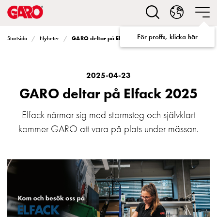
Lösningar
för
Elbilsladdning
För proffs, klicka här
GARO deltar på Elfack 2025
Startsida
Nyheter
villa
Elbilsladdning
bostadsrättsförening
Elbilsladdning
2025-04-23
företag
GARO deltar på Elfack 2025
Elbilsladdning
publika
Elfack närmar sig med stormsteg och självklart
miljöer
kommer GARO att vara på plats under mässan.
Marina
Villan
Campingplatser
Motorvärmare
Tung
fordonstrafik
Produkter
Laddboxar