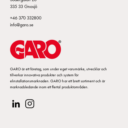
din
335 33 Gnosjö
bostadsrättsförening
+46 370 332800
Vad
info@garo.se
är
destinationsladdning?
Ladda
elbilen
i
oväder
Att
GARO är ett företag, som under eget varumärke, utvecklar och
tänka
tillverkar innovativa produkter och system för
på
elinstallationsmarknaden. GARO har ett brett sortiment och är
marknadsledande inom ett flertal produktområden.
inför
installation
av
laddbox
hemma
Elbilen