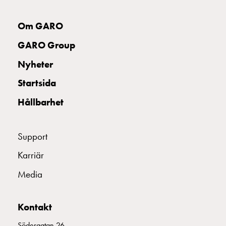
och
inte
Om GARO
i
vägguttag?
GARO Group
Välj
Nyheter
rätt
laddbox
Startsida
till
Hållbarhet
din
elbil
Standarder
Support
och
certifikat
Karriär
för
Media
laddboxar
Guide:
Installera
Kontakt
laddboxar
till
Södergatan 26