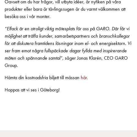
Betalstationer
Oavsett om du har frågor, vill utbyta idéer, är nyfiken på våra
Support
produkter eller bara är tävlingssugen är du varmt välkommen att
Hitta
besöka oss i vår monter.
återförsäljare
”Elfack är en otroligt viktig mötesplats för oss på GARO. Där får vi
Kunskap
möjlighet att träffa kunder, samarbetspartners och branschkollegor
Ordlista
för att diskutera framtidens lösningar inom el- och energisektorn. Vi
elbilsladdning
ser fram emot några fullspäckade dagar fyllda med inspirerande
Skillnaden
möten och spännande samtal”
, säger Jonas Klarén, CEO GARO
på
Group.
AC-
och
Hämta din kostnadsfria biljett till mässan
här.
DC
laddning
Hoppas att vi ses i Göteborg!
Varför
ska
du
ladda
i
laddbox