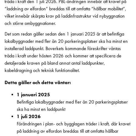
Betalstationer
träda i kraft den 1 juli 2026. PBL-ändringen innebär att kravet på
Support
”laddning av elfordon” breddas till att omfatta ”hållbar mobilitet”,
Hitta
vilket innebär skärpta krav på laddinfrastruktur vid nybyggnation
återförsäljare
och större ombyggnationer.
Kunskap
Det som redan gäller sedan den 1 januari 2025 är att befintliga
Ordlista
lokalbyggnader med fler än 20 parkeringsplatser ska ha minst en
elbilsladdning
installerad laddpunkt. Boverkets kommande föreskrifter väntas
Skillnaden
träda i kraft under hösten 2026 och kommer att specificera de
på
detaljerade kraven på bland annat antal laddpunkter,
AC-
kabeldragning och teknisk funktionalitet.
och
DC
Detta gäller och detta väntar:
laddning
1 januari 2025
Varför
Befintliga lokalbyggnader med fler än 20 parkeringsplatser
ska
ska ha minst en laddpunkt
du
1 juli 2026
ladda
Förändringen i plan- och bygglagen träder i kraft, där kravet
i
på laddning av elfordon breddas till att omfatta hållbar
laddbox