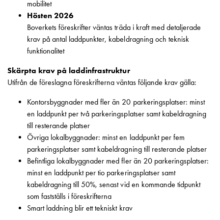
mobilitet
och
Hösten 2026
inte
Boverkets föreskrifter väntas träda i kraft med detaljerade
i
krav på antal laddpunkter, kabeldragning och teknisk
vägguttag?
funktionalitet
Välj
rätt
Skärpta krav på laddinfrastruktur
laddbox
Utifrån de föreslagna föreskrifterna väntas följande krav gälla:
till
din
Kontorsbyggnader med fler än 20 parkeringsplatser: minst
elbil
en laddpunkt per två parkeringsplatser samt kabeldragning
Standarder
till resterande platser
och
Övriga lokalbyggnader: minst en laddpunkt per fem
certifikat
parkeringsplatser samt kabeldragning till resterande platser
för
Befintliga lokalbyggnader med fler än 20 parkeringsplatser:
laddboxar
minst en laddpunkt per tio parkeringsplatser samt
Guide:
kabeldragning till 50%, senast vid en kommande tidpunkt
Installera
som fastställs i föreskrifterna
laddboxar
Smart laddning blir ett tekniskt krav
till