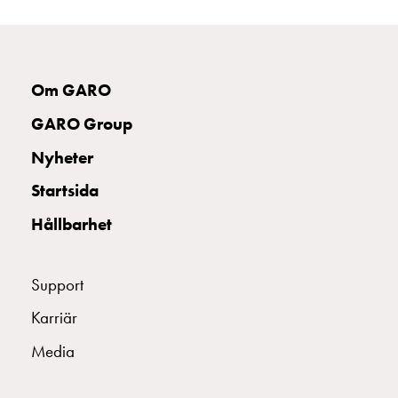
som
energicentral:
En
introduktion
till
Om GARO
V2X,
GARO Group
V2G,
V2H
Nyheter
och
Startsida
V2L
Från
Hållbarhet
trädet
till
GARO
Support
Entity
Karriär
–
GAROs
Media
resa
inom