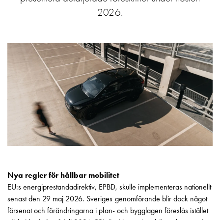
Motorvärmare
2026.
Laddstationer
(AC)
Laddstationer
43kW
(AC)
Mätarskåp
Camping
Marina
Energimätare
för
solceller,
hem
och
fastigheter
Nya regler för hållbar mobilitet
Laddkabel
EU:s energiprestandadirektiv, EPBD, skulle implementeras nationellt
Laddstation
senast den 29 maj 2026. Sveriges genomförande blir dock något
RAPID
försenat och förändringarna i plan- och bygglagen föreslås istället