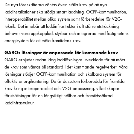
De nya föreskrifterna väntas även ställa krav på att nya
din
laddinstallationer ska stödja smart laddning, OCPP-kommunikation,
bostadsrättsförening
interoperabilitet mellan olika system samt förberedelse för V2G-
Vad
teknik. Det innebär att laddinfrastruktur i allt större utsträckning
är
behöver vara uppkopplad, styrbar och integrerad med fastighetens
destinationsladdning?
energisystem för att möta framtidens krav.
Ladda
elbilen
GAROs lösningar är anpassade för kommande krav
i
GARO erbjuder redan idag laddlösningar utvecklade för att möta
oväder
de krav som väntas bli standard i det kommande regelverket. Våra
Att
lösningar stödjer OCPP-kommunikation och skalbara system för
tänka
effektiv energihantering. De är dessutom förberedda för framtida
på
krav kring interoperabilitet och V2G-anpassning, vilket skapar
inför
förutsättningar för en långsiktigt hållbar och framtidssäkrad
installation
laddinfrastruktur.
av
laddbox
hemma
Elbilen