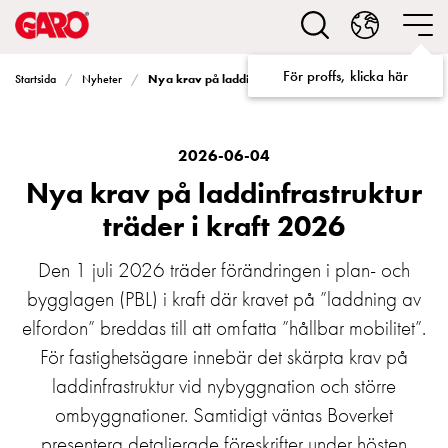
Lösningar
för
Elbilsladdning
För proffs, klicka här
Nya krav på laddinfrastruktur träder i kraft 2026
Startsida
Nyheter
villa
Elbilsladdning
bostadsrättsförening
Elbilsladdning
2026-06-04
företag
Nya krav på laddinfrastruktur
Elbilsladdning
träder i kraft 2026
publika
miljöer
Den 1 juli 2026 träder förändringen i plan- och
Marina
bygglagen (PBL) i kraft där kravet på ”laddning av
Villan
Campingplatser
elfordon” breddas till att omfatta ”hållbar mobilitet”.
Motorvärmare
För fastighetsägare innebär det skärpta krav på
Tung
laddinfrastruktur vid nybyggnation och större
fordonstrafik
ombyggnationer. Samtidigt väntas Boverket
Produkter
presentera detaljerade föreskrifter under hösten
Laddboxar