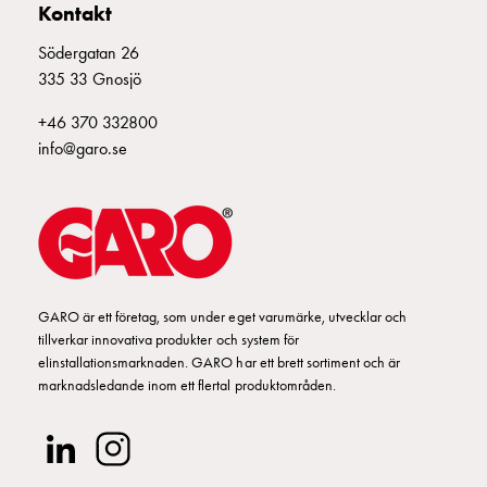
Kontakt
elbilsladdning
En
Södergatan 26
guide
335 33 Gnosjö
till
elbilsladdning
+46 370 332800
För
info@garo.se
proffs
GARO
Group
Om
GARO
Nyheter
GARO är ett företag, som under eget varumärke, utvecklar och
Hållbarhet
tillverkar innovativa produkter och system för
ISO
elinstallationsmarknaden. GARO har ett brett sortiment och är
-
marknadsledande inom ett flertal produktområden.
certifikat
Media
Karriär
Lediga