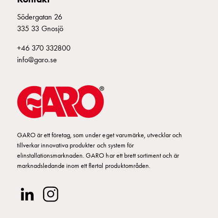
din
Södergatan 26
bostadsrättsförening
335 33 Gnosjö
Vad
är
+46 370 332800
destinationsladdning?
info@garo.se
Ladda
elbilen
i
oväder
Att
tänka
GARO är ett företag, som under eget varumärke, utvecklar och
på
tillverkar innovativa produkter och system för
inför
elinstallationsmarknaden. GARO har ett brett sortiment och är
installation
marknadsledande inom ett flertal produktområden.
av
laddbox
hemma
Elbilen