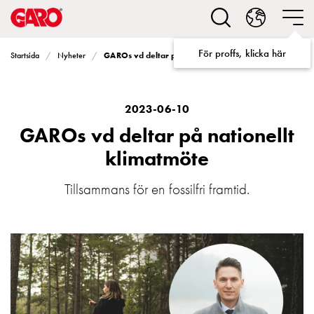
Lösningar
för
Elbilsladdning
För proffs, klicka här
GAROs vd deltar på nationellt klimatmöte
Startsida
Nyheter
villa
Elbilsladdning
bostadsrättsförening
Elbilsladdning
2023-06-10
företag
GAROs vd deltar på nationellt
Elbilsladdning
klimatmöte
publika
miljöer
Tillsammans för en fossilfri framtid.
Marina
Villan
Campingplatser
Motorvärmare
Tung
fordonstrafik
Produkter
Laddboxar