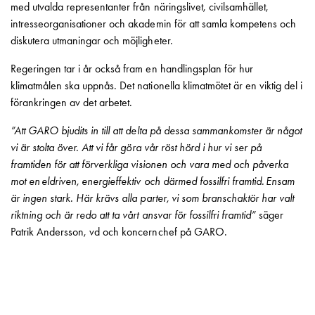
Betalstationer
med utvalda representanter från näringslivet, civilsamhället,
Support
intresseorganisationer och akademin för att samla kompetens och
Hitta
diskutera utmaningar och möjligheter.
återförsäljare
Regeringen tar i år också fram en handlingsplan för hur
Kunskap
klimatmålen ska uppnås. Det nationella klimatmötet är en viktig del i
Ordlista
förankringen av det arbetet.
elbilsladdning
Skillnaden
”Att GARO bjudits in till att delta på dessa sammankomster är något
på
vi är stolta över. Att vi får göra vår röst hörd i hur vi ser på
AC-
framtiden för att förverkliga visionen och vara med och påverka
och
mot en eldriven, energieffektiv och därmed fossilfri framtid. Ensam
DC
är ingen stark. Här krävs alla parter, vi som branschaktör har valt
laddning
riktning och är redo att ta vårt ansvar för fossilfri framtid”
säger
Varför
Patrik Andersson, vd och koncernchef på GARO.
ska
du
ladda
i
laddbox