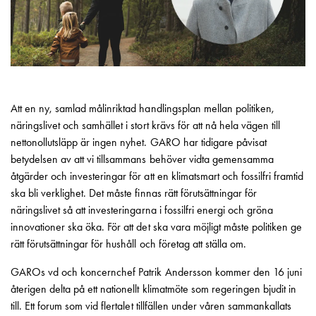
Motorvärmare
Laddstationer
(AC)
Laddstationer
43kW
(AC)
Att en ny, samlad målinriktad handlingsplan mellan politiken,
Mätarskåp
näringslivet och samhället i stort krävs för att nå hela vägen till
Camping
nettonollutsläpp är ingen nyhet. GARO har tidigare påvisat
Marina
betydelsen av att vi tillsammans behöver vidta gemensamma
Energimätare
åtgärder och investeringar för att en klimatsmart och fossilfri framtid
för
ska bli verklighet. Det måste finnas rätt förutsättningar för
solceller,
näringslivet så att investeringarna i fossilfri energi och gröna
hem
innovationer ska öka. För att det ska vara möjligt måste politiken ge
och
rätt förutsättningar för hushåll och företag att ställa om.
fastigheter
Laddkabel
GAROs vd och koncernchef Patrik Andersson kommer den 16 juni
Laddstation
återigen delta på ett nationellt klimatmöte som regeringen bjudit in
RAPID
till. Ett forum som vid flertalet tillfällen under våren sammankallats