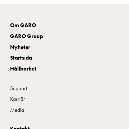
och
inte
i
vägguttag?
Om GARO
Välj
GARO Group
rätt
laddbox
Nyheter
till
Startsida
din
elbil
Hållbarhet
Standarder
och
certifikat
Support
för
Karriär
laddboxar
Guide:
Media
Installera
laddboxar
till
Kontakt