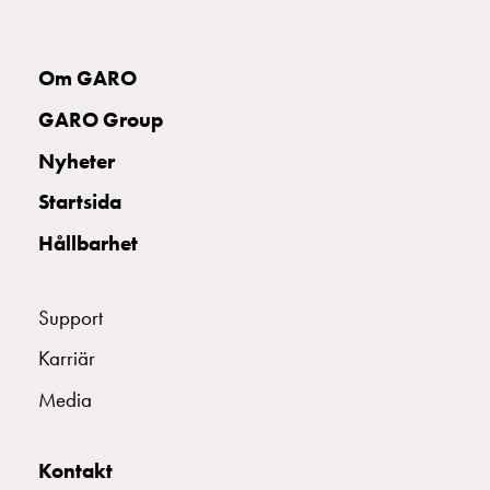
och
inte
i
Om GARO
vägguttag?
GARO Group
Välj
rätt
Nyheter
laddbox
till
Startsida
din
Hållbarhet
elbil
Standarder
och
Support
certifikat
för
Karriär
laddboxar
Media
Guide:
Installera
laddboxar
Kontakt
till