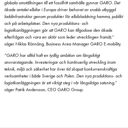
Betalstationer
globala omställningen till ett fossilfritt samhälle gynnar GARO. Det
Support
ökade antalet elbilar i Europa driver behovet av snabb utbyggd
Hitta
laddinfrastruktur genom produkter för elbilsladdning hemma, publikt
återförsäljare
och på arbetsplatser. Den nya produktions- och
Kunskap
logistikanläggningen gör att GARO kan tillgodose den ökade
Ordlista
efterfrågan och vara en aktör som leder utvecklingen framåt,”
elbilsladdning
säger Niklas Rönnäng, Business Area Manager GARO E-mobility.
Skillnaden
”GARO har alltid haft en tydlig ambition om långsiktigt
på
ansvarstagande. Investeringar och kontinuerlig utveckling inom
AC-
teknik, miljö och säkerhet har över tid skapat konkurrenskraftiga
och
verksamheter i både Sverige och Polen. Den nya produktions- och
DC
logistikanläggningen är ett viktigt steg i vår långsiktiga satsning,”
laddning
säger Patrik Andersson, CEO GARO Group.
Varför
ska
du
ladda
i
laddbox