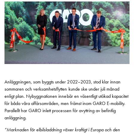
Motorvärmare
Laddstationer
(AC)
Laddstationer
43kW
(AC)
Mätarskåp
Camping
Marina
Energimätare
för
Anläggningen, som byggts under 2022–2023, stod klar innan
solceller,
sommaren och verksamhetsflytten kunde ske under juli månad
hem
enligt plan. Nybyggnationen innebär en väsentligt utökad kapacitet
och
för båda våra affärsområden, men främst inom GARO E-mobility.
fastigheter
Parallellt har GARO inlett processen för avyttring av befintlig
Laddkabel
anläggning.
Laddstation
RAPID
”Marknaden för elbilsladdning växer kraftigt i Europa och den