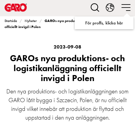
Lösningar
för
Elbilsladdning
GAROs nya produktions- och logistikanläggning
Startsida
Nyheter
För proffs, klicka här
villa
officiellt invigd i Polen
Elbilsladdning
bostadsrättsförening
Elbilsladdning
2023-09-08
företag
GAROs nya produktions- och
Elbilsladdning
logistikanläggning officiellt
publika
invigd i Polen
miljöer
Marina
Villan
Den nya produktions- och logistikanläggningen som
Campingplatser
GARO låtit bygga i Szczecin, Polen, är nu officiellt
Motorvärmare
invigd vilket innebär att produktion är flyttad och
Tung
uppstartad i den nya anläggningen.
fordonstrafik
Produkter
Laddboxar