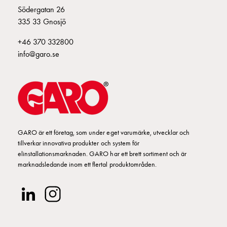
Södergatan 26
din
335 33 Gnosjö
bostadsrättsförening
Vad
+46 370 332800
är
info@garo.se
destinationsladdning?
Ladda
elbilen
i
oväder
Att
tänka
GARO är ett företag, som under eget varumärke, utvecklar och
på
tillverkar innovativa produkter och system för
elinstallationsmarknaden. GARO har ett brett sortiment och är
inför
marknadsledande inom ett flertal produktområden.
installation
av
laddbox
hemma
Elbilen