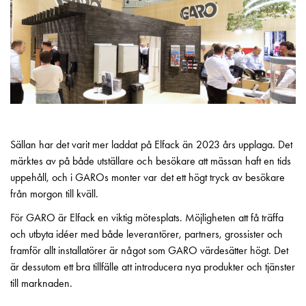
Motorvärmare
Laddstationer
(AC)
Laddstationer
43kW
(AC)
Mätarskåp
Camping
Marina
Sällan har det varit mer laddat på Elfack än 2023 års upplaga. Det
Energimätare
märktes av på både utställare och besökare att mässan haft en tids
för
uppehåll, och i GAROs monter var det ett högt tryck av besökare
solceller,
från morgon till kväll.
hem
För GARO är Elfack en viktig mötesplats. Möjligheten att få träffa
och
och utbyta idéer med både leverantörer, partners, grossister och
fastigheter
framför allt installatörer är något som GARO värdesätter högt. Det
Laddkabel
är dessutom ett bra tillfälle att introducera nya produkter och tjänster
Laddstation
till marknaden.
RAPID