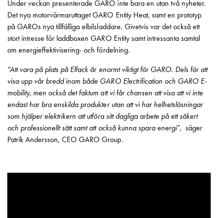
Betalstationer
Under veckan presenterade GARO inte bara en utan två nyheter.
Support
Det nya motorvärmaruttaget GARO Entity Heat, samt en prototyp
Hitta
på GAROs nya tillfälliga elbilsladdare. Givetvis var det också ett
återförsäljare
stort intresse för laddboxen GARO Entity samt intressanta samtal
Kunskap
om energieffektivisering- och fördelning.
Ordlista
”Att vara på plats på Elfack är enormt viktigt för GARO. Dels för att
elbilsladdning
visa upp vår bredd inom både GARO Electrification och GARO E-
Skillnaden
mobility, men också det faktum att vi får chansen att visa att vi inte
på
endast har bra enskilda produkter utan att vi har helhetslösningar
AC-
som hjälper elektrikern att utföra sitt dagliga arbete på ett säkert
och
och professionellt sätt samt att också kunna spara energi”,
säger
DC
Patrik Andersson, CEO GARO Group.
laddning
Varför
ska
du
ladda
i
laddbox