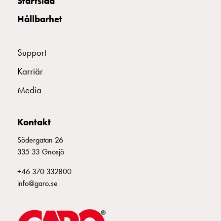
Startsida
din
Hållbarhet
bostadsrättsförening
Vad
är
Support
destinationsladdning?
Ladda
Karriär
elbilen
Media
i
oväder
Att
Kontakt
tänka
på
Södergatan 26
inför
335 33 Gnosjö
installation
+46 370 332800
av
info@garo.se
laddbox
hemma
Elbilen