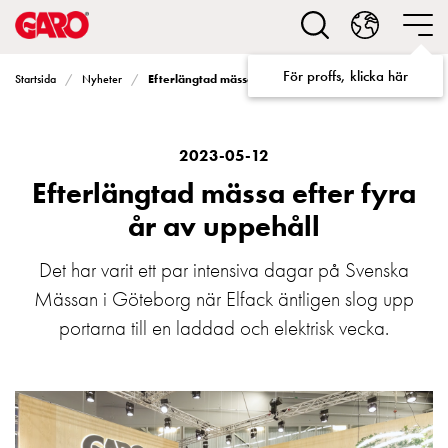
Lösningar
för
Elbilsladdning
För proffs, klicka här
Efterlängtad mässa efter fyra år av uppehåll
Startsida
Nyheter
villa
Elbilsladdning
bostadsrättsförening
Elbilsladdning
2023-05-12
företag
Efterlängtad mässa efter fyra
Elbilsladdning
år av uppehåll
publika
miljöer
Det har varit ett par intensiva dagar på Svenska
Marina
Mässan i Göteborg när Elfack äntligen slog upp
Villan
Campingplatser
portarna till en laddad och elektrisk vecka.
Motorvärmare
Tung
fordonstrafik
Produkter
Laddboxar