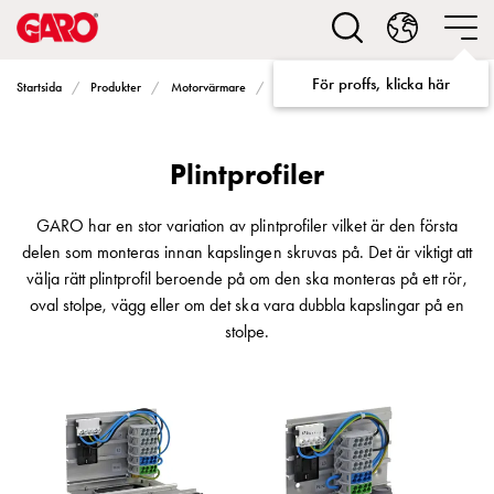
Lösningar
för
Elbilsladdning
För proffs, klicka här
Plintprofiler
Startsida
Produkter
Motorvärmare
Program PN100
villa
Elbilsladdning
bostadsrättsförening
Plintprofiler
Elbilsladdning
företag
Elbilsladdning
GARO har en stor variation av plintprofiler vilket är den första
publika
delen som monteras innan kapslingen skruvas på. Det är viktigt att
miljöer
välja rätt plintprofil beroende på om den ska monteras på ett rör,
Marina
oval stolpe, vägg eller om det ska vara dubbla kapslingar på en
Villan
stolpe.
Campingplatser
Motorvärmare
Tung
fordonstrafik
Produkter
Laddboxar