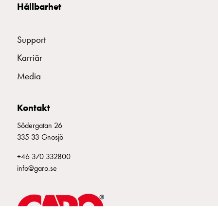
Hållbarhet
din
bostadsrättsförening
Vad
Support
är
destinationsladdning?
Karriär
Ladda
Media
elbilen
i
oväder
Kontakt
Att
Södergatan 26
tänka
335 33 Gnosjö
på
inför
+46 370 332800
installation
info@garo.se
av
laddbox
hemma
Elbilen