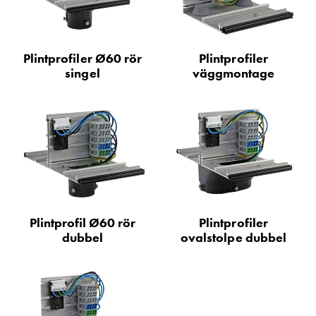
Motorvärmare
Laddstationer
(AC)
Plintprofiler Ø60 rör
Plintprofiler
Laddstationer
singel
väggmontage
43kW
(AC)
Mätarskåp
Camping
Marina
Energimätare
för
solceller,
hem
Plintprofil Ø60 rör
Plintprofiler
och
dubbel
ovalstolpe dubbel
fastigheter
Laddkabel
Laddstation
RAPID