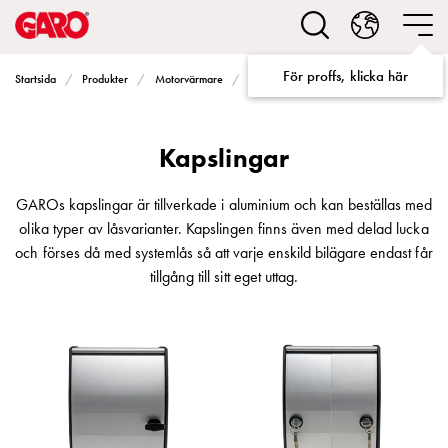
Lösningar
för
Elbilsladdning
För proffs, klicka här
Kapslingar
Startsida
Produkter
Motorvärmare
Program PN100
villa
Elbilsladdning
bostadsrättsförening
Kapslingar
Elbilsladdning
företag
Elbilsladdning
GAROs kapslingar är tillverkade i aluminium och kan beställas med
publika
olika typer av låsvarianter. Kapslingen finns även med delad lucka
miljöer
och förses då med systemlås så att varje enskild bilägare endast får
Marina
tillgång till sitt eget uttag.
Villan
Campingplatser
Motorvärmare
Tung
fordonstrafik
Produkter
Laddboxar