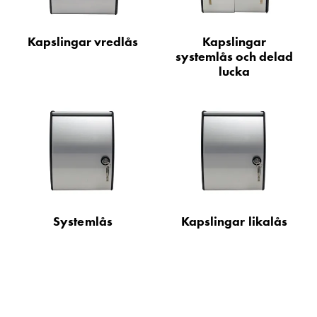
Motorvärmare
Laddstationer
Kapslingar vredlås
Kapslingar
(AC)
systemlås och delad
Laddstationer
lucka
43kW
(AC)
Mätarskåp
Camping
Marina
Energimätare
för
solceller,
hem
Systemlås
Kapslingar likalås
och
fastigheter
Laddkabel
Laddstation
RAPID