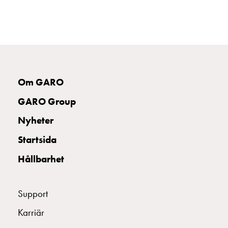
och
inte
i
vägguttag?
Välj
rätt
laddbox
Om GARO
till
GARO Group
din
elbil
Nyheter
Standarder
Startsida
och
certifikat
Hållbarhet
för
laddboxar
Guide:
Support
Installera
Karriär
laddboxar
till