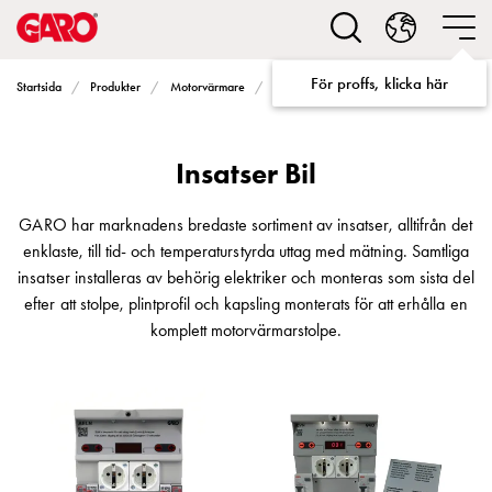
Lösningar
för
Elbilsladdning
För proffs, klicka här
Insatser Bil
Startsida
Produkter
Motorvärmare
Program PN100
villa
Elbilsladdning
bostadsrättsförening
Insatser Bil
Elbilsladdning
företag
Elbilsladdning
GARO har marknadens bredaste sortiment av insatser, alltifrån det
publika
enklaste, till tid- och temperaturstyrda uttag med mätning. Samtliga
miljöer
insatser installeras av behörig elektriker och monteras som sista del
Marina
efter att stolpe, plintprofil och kapsling monterats för att erhålla en
Villan
komplett motorvärmarstolpe.
Campingplatser
Motorvärmare
Tung
fordonstrafik
Produkter
Laddboxar