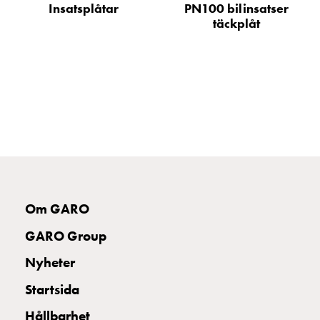
Insatsplåtar
PN100 bilinsatser
din
täckplåt
bostadsrättsförening
Vad
är
destinationsladdning?
Ladda
elbilen
i
oväder
Att
tänka
på
Om GARO
inför
GARO Group
installation
av
Nyheter
laddbox
Startsida
hemma
Elbilen
Hållbarhet