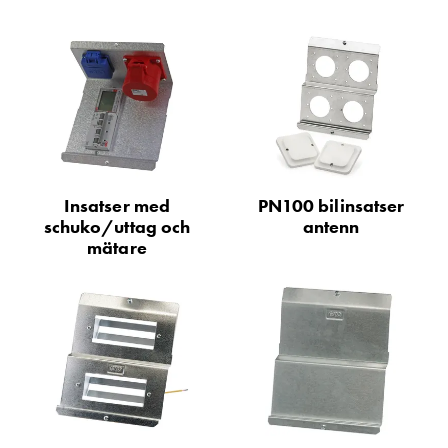
och
inte
i
vägguttag?
Välj
rätt
laddbox
till
din
Insatser med
PN100 bilinsatser
schuko/uttag och
antenn
elbil
mätare
Standarder
och
certifikat
för
laddboxar
Guide:
Installera
laddboxar
till