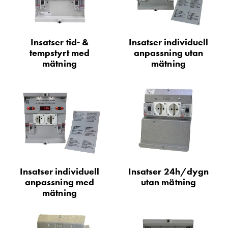
Motorvärmare
Laddstationer
(AC)
Insatser tid- &
Insatser individuell
Laddstationer
tempstyrt med
anpassning utan
43kW
mätning
mätning
(AC)
Mätarskåp
Camping
Marina
Energimätare
för
solceller,
hem
och
Insatser individuell
Insatser 24h/dygn
fastigheter
anpassning med
utan mätning
mätning
Laddkabel
Laddstation
RAPID