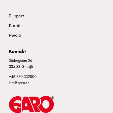
som
energicentral:
En
Support
introduktion
Karriär
till
V2X,
Media
V2G,
V2H
och
Kontakt
V2L
Södergatan 26
Från
335 33 Gnosjö
trädet
till
+46 370 332800
GARO
info@garo.se
Entity
–
GAROs
resa
inom