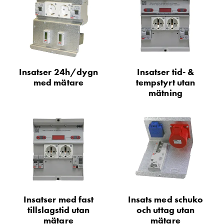
Betalstationer
Support
Hitta
återförsäljare
Kunskap
Ordlista
Insatser 24h/dygn
Insatser tid- &
elbilsladdning
med mätare
tempstyrt utan
Skillnaden
mätning
på
AC-
och
DC
laddning
Varför
ska
du
ladda
Insatser med fast
Insats med schuko
i
tillslagstid utan
och uttag utan
laddbox
mätare
mätare