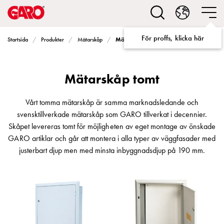
Lösningar
för
Elbilsladdning
För proffs, klicka här
Mätarskåp tomt
Startsida
Produkter
Mätarskåp
villa
Elbilsladdning
bostadsrättsförening
Mätarskåp tomt
Elbilsladdning
företag
Elbilsladdning
Vårt tomma mätarskåp är samma marknadsledande och
publika
svensktillverkade mätarskåp som GARO tillverkat i decennier.
miljöer
Skåpet levereras tomt för möjligheten av eget montage av önskade
Marina
GARO artiklar och går att montera i alla typer av väggfasader med
Villan
justerbart djup men med minsta inbyggnadsdjup på 190 mm.
Campingplatser
Motorvärmare
Tung
fordonstrafik
Produkter
Laddboxar