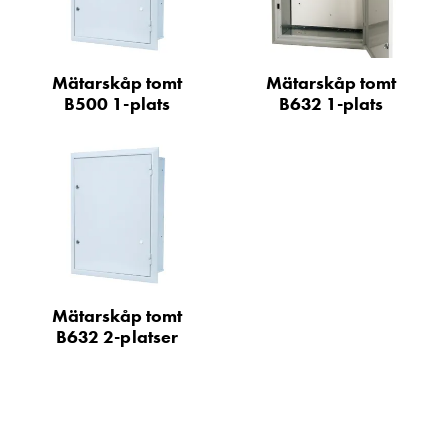
Motorvärmare
Laddstationer
(AC)
Mätarskåp tomt
Mätarskåp tomt
Laddstationer
B500 1-plats
B632 1-plats
43kW
(AC)
Mätarskåp
Camping
Marina
Energimätare
för
solceller,
hem
Mätarskåp tomt
och
B632 2-platser
fastigheter
Laddkabel
Laddstation
RAPID