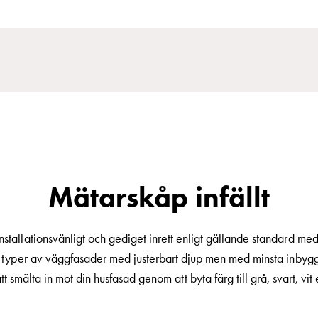
Mätarskåp infällt
stallationsvänligt och gediget inrett enligt gällande standard 
la typer av väggfasader med justerbart djup men med minsta inbyg
 smälta in mot din husfasad genom att byta färg till grå, svart, vit e