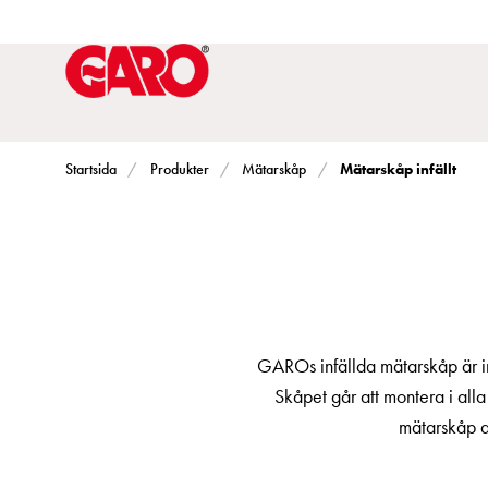
Lösningar
för
Elbilsladdning
villa
Elbilsladdning
bostadsrättsförening
Mätarskåp infällt
Startsida
Produkter
Mätarskåp
Elbilsladdning
företag
Elbilsladdning
publika
miljöer
Marina
GAROs infällda mätarskåp är in
Villan
Skåpet går att montera i al
Campingplatser
mätarskåp att
Motorvärmare
Tung