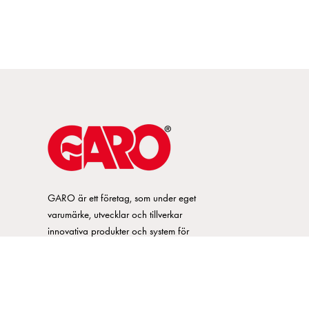
GARO är ett företag, som under eget
varumärke, utvecklar och tillverkar
innovativa produkter och system för
elinstallationsmarknaden. GARO har ett
brett sortiment och är marknadsledande
inom ett flertal produktområden.