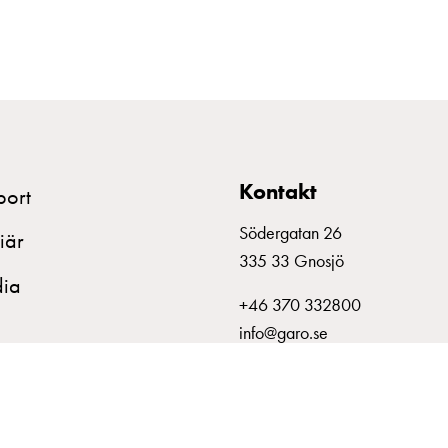
Kontakt
port
Södergatan 26
iär
335 33 Gnosjö
ia
+46 370 332800
info@garo.se