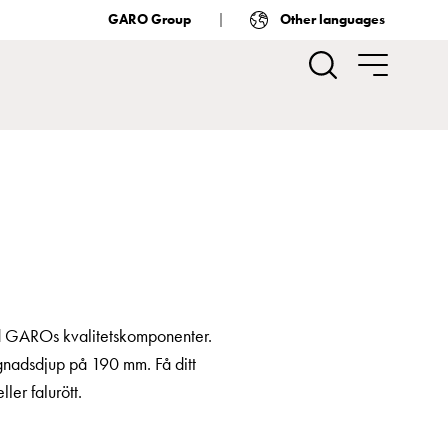
GARO Group
Other languages
med GAROs kvalitetskomponenter.
gnadsdjup på 190 mm. Få ditt
ller falurött.